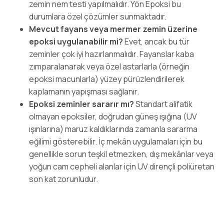
zemin nem testi yapılmalıdır. Yön Epoksi bu
durumlara özel çözümler sunmaktadır.
Mevcut fayans veya mermer zemin üzerine
epoksi uygulanabilir mi?
Evet, ancak bu tür
zeminler çok iyi hazırlanmalıdır. Fayanslar kaba
zımparalanarak veya özel astarlarla (örneğin
epoksi macunlarla) yüzey pürüzlendirilerek
kaplamanın yapışması sağlanır.
Epoksi zeminler sararır mı?
Standart alifatik
olmayan epoksiler, doğrudan güneş ışığına (UV
ışınlarına) maruz kaldıklarında zamanla sararma
eğilimi gösterebilir. İç mekân uygulamaları için bu
genellikle sorun teşkil etmezken, dış mekânlar veya
yoğun cam cepheli alanlar için UV dirençli poliüretan
son kat zorunludur.