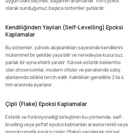
uygun olanı seçmek, başarının anahtarıdır. Yön Epoksi
olarak sunduğumuz başlıca sistemler şunlardır:
Kendiliğinden Yayılan (Self-Levelling) Epoksi
Kaplamalar
Bu sistemler, yüksek akışkanlıkları sayesinde kendilerini
mükemmel bir şekilde yaya bilir ve neredeyse kusursuz,
parlak bir ayna efekti yaratır. Yüksek estetik beklentisi
olan showroomlar, modern ofisler ve perakende satış
alanlarında sıklıkla tercih edilir. Kalınlıkları genellikle 2 ila 4
mm arasında ayarlanır.
Çipli (Flake) Epoksi Kaplamalar
Estetik ve fonksiyonelliği birleştiren bu yöntemde, self-
levelling veya şeffaf epoksi katmanları arasına renkli veya
monokromatik epoksi çipler (flake) serpilerek görsel