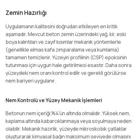
Zemin Hazırlığı
Uygulamanın kalitesini doğrudan etkileyen en kritik
aşamadır. Mevcut beton zemin üzerindeki yağ, kir, eski
boya kalıntıları ve zayıf kısımlar mekanik yöntemlerle
(genellikle elmas kafa zımparalama veya kumlama)
tamamen temizlenir. Yüzeyin profilinin (CSP) epoksinin
tutunması için uygun hale getirilmesi esastır. Daha sonra
yüzeydeki nem oranı kontrol edilir ve gerekli görülürse
nem bariyeri uygulanır.
Nem Kontrolü ve Yüzey Mekanik İşlemleri
Betonun nem içeriği %4’ün altında olmalıdır. Yüksek nem,
kaplama altında kabarcıklanmaya veya soyulmaya neden
olabilir. Mekanik hazırlık, yüzeyde mikroskobik çatlaklar
oluşturarak kimyasal bağın maksimum seviyede olmasını