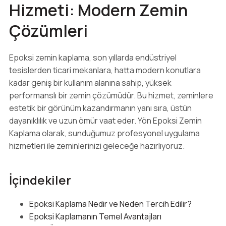
Hizmeti: Modern Zemin
Çözümleri
Epoksi zemin kaplama, son yıllarda endüstriyel
tesislerden ticari mekanlara, hatta modern konutlara
kadar geniş bir kullanım alanına sahip, yüksek
performanslı bir zemin çözümüdür. Bu hizmet, zeminlere
estetik bir görünüm kazandırmanın yanı sıra, üstün
dayanıklılık ve uzun ömür vaat eder. Yön Epoksi Zemin
Kaplama olarak, sunduğumuz profesyonel uygulama
hizmetleri ile zeminlerinizi geleceğe hazırlıyoruz.
İçindekiler
Epoksi Kaplama Nedir ve Neden Tercih Edilir?
Epoksi Kaplamanın Temel Avantajları