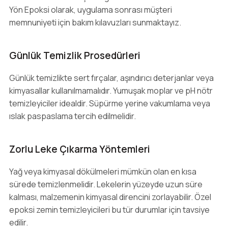
Yön Epoksi olarak, uygulama sonrası müşteri
memnuniyeti için bakım kılavuzları sunmaktayız.
Günlük Temizlik Prosedürleri
Günlük temizlikte sert fırçalar, aşındırıcı deterjanlar veya
kimyasallar kullanılmamalıdır. Yumuşak moplar ve pH nötr
temizleyiciler idealdir. Süpürme yerine vakumlama veya
ıslak paspaslama tercih edilmelidir.
Zorlu Leke Çıkarma Yöntemleri
Yağ veya kimyasal dökülmeleri mümkün olan en kısa
sürede temizlenmelidir. Lekelerin yüzeyde uzun süre
kalması, malzemenin kimyasal direncini zorlayabilir. Özel
epoksi zemin temizleyicileri bu tür durumlar için tavsiye
edilir.