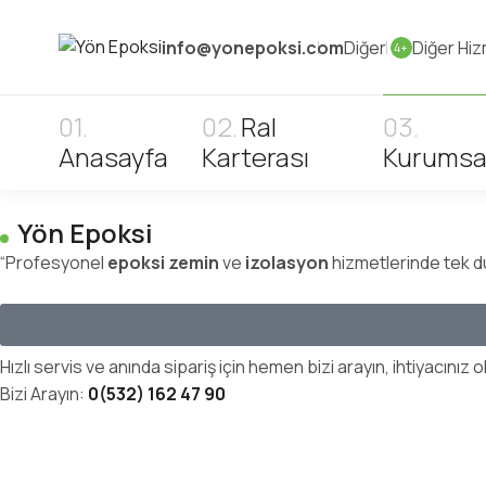
info@yonepoksi.com
Diğer
Diğer Hiz
4+
Ral
Anasayfa
Karterası
Kurumsa
Yön Epoksi
“Profesyonel
epoksi zemin
ve
izolasyon
hizmetlerinde tek 
Hızlı servis ve anında sipariş için hemen bizi arayın, ihtiyacınız 
Bizi Arayın:
0(532) 162 47 90