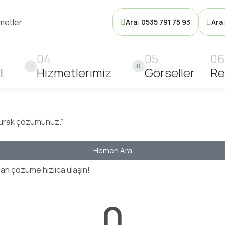
metler
Ara: 0535 791 75 93
Ara
l
Hizmetlerimiz
Görseller
Re
durak çözümünüz.”
Hemen Ara
olan çözüme hızlıca ulaşın!
0