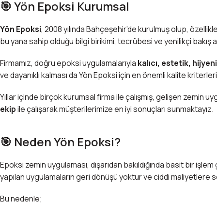
🎯 Yön Epoksi Kurumsal
Yön Epoksi
, 2008 yılında Bahçeşehir’de kurulmuş olup, özellikl
bu yana sahip olduğu bilgi birikimi, tecrübesi ve yenilikçi ba
Firmamız, doğru epoksi uygulamalarıyla
kalıcı, estetik, hij
ve dayanıklı kalması da Yön Epoksi için en önemli kalite kriterleri
Yıllar içinde birçok kurumsal firma ile çalışmış, gelişen zemin 
ekip
ile çalışarak müşterilerimize en iyi sonuçları sunmaktayız.
🎯 Neden Yön Epoksi?
Epoksi zemin uygulaması, dışarıdan bakıldığında basit bir işlem 
yapılan uygulamaların geri dönüşü yoktur ve ciddi maliyetlere se
Bu nedenle;