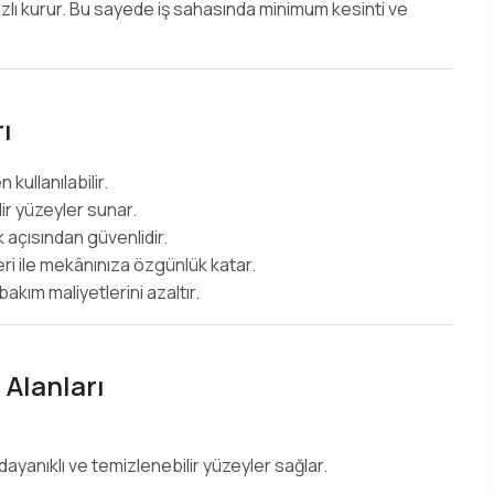
zlı kurur. Bu sayede iş sahasında minimum kesinti ve
ı
ullanılabilir.
lir yüzeyler sunar.
ık açısından güvenlidir.
ri ile mekânınıza özgünlük katar.
akım maliyetlerini azaltır.
Alanları
dayanıklı ve temizlenebilir yüzeyler sağlar.