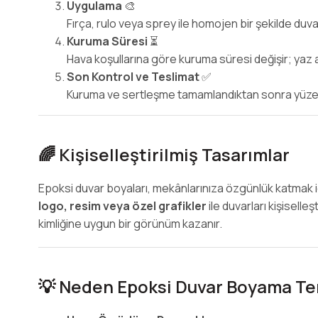
Uygulama
🎨
Fırça, rulo veya sprey ile homojen bir şekilde duva
Kuruma Süresi
⏳
Hava koşullarına göre kuruma süresi değişir; yaz a
Son Kontrol ve Teslimat
✅
Kuruma ve sertleşme tamamlandıktan sonra yüzeyi
🌈 Kişiselleştirilmiş Tasarımlar
Epoksi duvar boyaları, mekânlarınıza özgünlük katmak iç
logo, resim veya özel grafikler
ile duvarları kişisell
kimliğine uygun bir görünüm kazanır.
💡 Neden Epoksi Duvar Boyama Ter