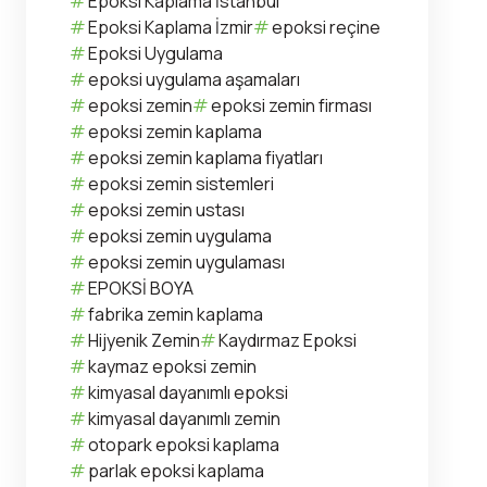
Epoksi Kaplama İstanbul
Epoksi Kaplama İzmir
epoksi reçine
Epoksi Uygulama
epoksi uygulama aşamaları
epoksi zemin
epoksi zemin firması
epoksi zemin kaplama
epoksi zemin kaplama fiyatları
epoksi zemin sistemleri
epoksi zemin ustası
epoksi zemin uygulama
epoksi zemin uygulaması
EPOKSİ BOYA
fabrika zemin kaplama
Hijyenik Zemin
Kaydırmaz Epoksi
kaymaz epoksi zemin
kimyasal dayanımlı epoksi
kimyasal dayanımlı zemin
otopark epoksi kaplama
parlak epoksi kaplama