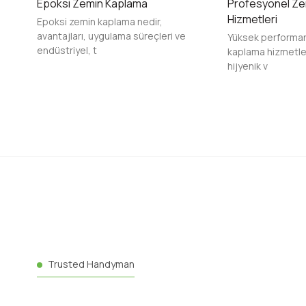
Epoksi Zemin Kaplama
Profesyonel Ze
Hizmetleri
Epoksi zemin kaplama nedir,
avantajları, uygulama süreçleri ve
Yüksek performan
endüstriyel, t
kaplama hizmetleri
hijyenik v
Trusted Handyman