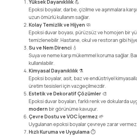
Yüksek Dayanıklılık
💪
Epoksi boyalar, darbe, çizilme ve aşınmalara karşı 
uzun ömürlü kullanım sağlar.
Kolay Temizlik ve Hijyen
🧼
Epoksi duvar boyası, pürüzsüz ve homojen bir yü
temizlenebilir. Hastane, okul ve restoran gibi hijy
Su ve Nem Direnci
💧
Suya ve neme karşı mükemmel koruma sağlar. Bany
kullanılabilir.
Kimyasal Dayanıklılık
⚗️
Epoksi boyalar, asit, baz ve endüstriyel kimyasallar
üretim tesisleri için vazgeçilmezdir.
Estetik ve Dekoratif Çözümler
🎨
Epoksi duvar boyaları, farklı renk ve dokularda u
modern
bir görünüme kavuşur.
Çevre Dostu ve VOC İçermez
🌱
Uygulanan epoksi boyalar çevreye zarar vermez, VO
Hızlı Kuruma ve Uygulama
⏱️