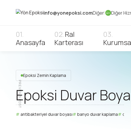
info@yonepoksi.com
Diğer
Diğer Hiz
4+
Ral
Anasayfa
Karterası
Kurumsa
Epoksi Zemin Kaplama
PREVIOUS POST
Epoksi Duvar Boy
antibakteriyel duvar boyası
banyo duvar kaplama
daya