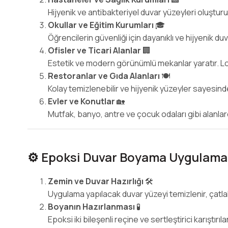
Hijyenik ve antibakteriyel duvar yüzeyleri oluşturur
Okullar ve Eğitim Kurumları
🎓
Öğrencilerin güvenliği için dayanıklı ve hijyenik du
Ofisler ve Ticari Alanlar
🏢
Estetik ve modern görünümlü mekanlar yaratır. Logola
Restoranlar ve Gıda Alanları
🍽️
Kolay temizlenebilir ve hijyenik yüzeyler sayesinde
Evler ve Konutlar
🏡
Mutfak, banyo, antre ve çocuk odaları gibi alanlarda
⚙️ Epoksi Duvar Boyama Uygulama
Zemin ve Duvar Hazırlığı
🛠️
Uygulama yapılacak duvar yüzeyi temizlenir, çatlakl
Boyanın Hazırlanması
🧪
Epoksi iki bileşenli reçine ve sertleştirici karıştırı