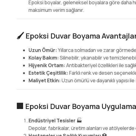
Epoksi boyalar, geleneksel boyalara göre daha hı
maksimum verim sağlanır.
🖌️ Epoksi Duvar Boyama Avantajlar
Uzun Ömür:
Yıllarca solmadan ve zarar görmeden k
Kolay Bakım:
Silinebilir, yıkanabilir ve temizlenebi
Hijyenik Ortam:
Antibakteriyel özellikleri ile sağl
Estetik Çeşitlilik:
Farklı renk ve desen seçenekle
Maliyet Etkin:
Uzun ömürlü ve dayanıklı yapısı ile b
🏢 Epoksi Duvar Boyama Uygulama 
Endüstriyel Tesisler
🏭
Depolar, fabrikalar, üretim alanları ve atölyelerde 
Hastaneler ve Sağlık Kurumları
🏥