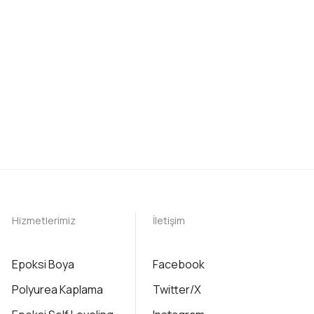
Hizmetlerimiz
İletişim
Epoksi Boya
Facebook
Polyurea Kaplama
Twitter/X