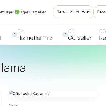
com
Diğer
Diğer Hizmetler
Ara: 0535 791 75 93
Ara
4+
l
Hizmetlerimiz
Görseller
Re
ulama
Genel