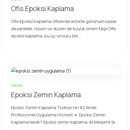
Ofis Epoksi Kaplama
Ofis Epoksi Kaplama Ofislerde estetik görünüm kadar
dayanıklılık, hijyen ve düzen de büyük önem taşır.Ofis
epoksi kaplama, bu üç unsuru tek ...
Genel
Epoksi Zemin Kaplama
Epoksi Zemin Kaplama Türkiye’nin 82 İlinde
Profesyonel Uygulama Hizmeti 🔹 Epoksi Zemin
Kaplama Nedir? Epoksi zemin kaplama, iki bileşenli (e...