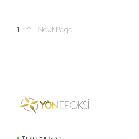
1
2
Next Page
Trusted Handyman