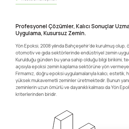
Profesyonel Çözümler, Kalıcı Sonuçlar Uzman
Uygulama, Kusursuz Zemin.
Yön Epoksi, 2008 yılında Bahçeşehir’de kurulmuş olup, öz
otomotiv ve gıda sektörlerinde endüstriyel zemin uygu
Kurulduğu günden bu yana sahip olduğu bilgi birikimi, te
açısıyla epoksi zemin kaplama sektörüne yön vermeye
Firmamız, doğru epoksi uygulamalarıyla kalıcı, estetik, 
yüksek mukavemetli zeminler üretmektedir. Bunun yanı
zeminlerin uzun ömürlü ve dayanıklı kalması da Yön Epoks
kriterlerinden biridir.