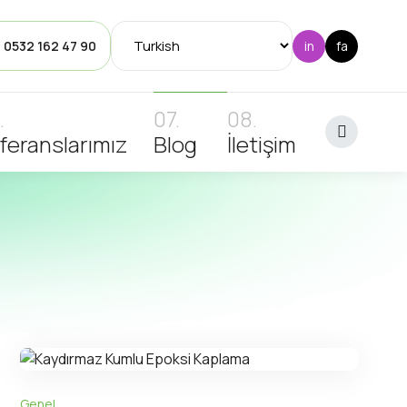
: 0532 162 47 90
feranslarımız
Blog
İletişim
Genel