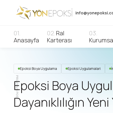
info@yonepoksi.
Ral
Anasayfa
Karterası
Kurumsa
Epoksi Boya Uygulama
Epoksi Uygulamalari
İ
PREVIOUS POST
Epoksi Boya Uygul
Dayanıklılığın Yeni