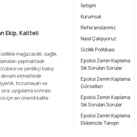
İletişim
Kurumsal
Referanslarımız
 Ekip, Kaliteli
Nasıl Çalışıyoruz
Gizlilik Politikası
ellikle mağazacılık, sağlık,
Epoksi Zemin Kaplama
lamaları yapmaktadır.
Sık Sorulan Sorular
crübesi ve yenilikçi bakış
 devam etmektedir.
Epoksi Zemin Kaplama
hijyenik, tozumayan ve
Görselleri
 sıra, uygulama sonrası
Epoksi Zemin Kaplama
i için en önemli kalite
Sık Sorulan Sorular
Epoksi Zemin Kaplama
Ekibimizle Tanışın