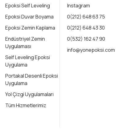
Epoksi Self Leveling
Instagram
Epoksi Duvar Boyama
0(212) 648 63 75
Epoksi Zemin Kaplama
0(212) 648 43 30
Endüstriyel Zemin
0(532) 162 47 90
Uygulaması
info@yonepoksi.com
Self Leveling Epoksi
Uygulama
Portakal Desenli Epoksi
Uygulama
Yol Çizgi Uygulamaları
Tüm Hizmetlerimiz