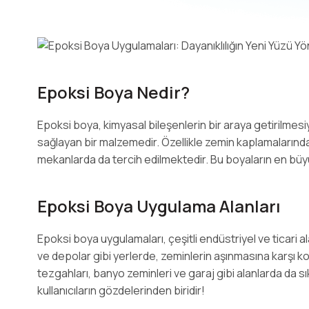
Epoksi Boya Nedir?
Epoksi boya, kimyasal bileşenlerin bir araya getirilmes
sağlayan bir malzemedir. Özellikle zemin kaplamalarında 
mekanlarda da tercih edilmektedir. Bu boyaların en büyü
Epoksi Boya Uygulama Alanları
Epoksi boya uygulamaları, çeşitli endüstriyel ve ticari al
ve depolar gibi yerlerde, zeminlerin aşınmasına karşı ko
tezgahları, banyo zeminleri ve garaj gibi alanlarda da s
kullanıcıların gözdelerinden biridir!