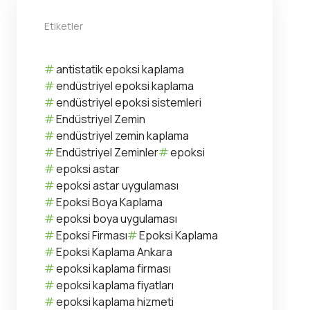
Etiketler
antistatik epoksi kaplama
endüstriyel epoksi kaplama
endüstriyel epoksi sistemleri
Endüstriyel Zemin
endüstriyel zemin kaplama
Endüstriyel Zeminler
epoksi
epoksi astar
epoksi astar uygulaması
Epoksi Boya Kaplama
epoksi boya uygulaması
Epoksi Firması
Epoksi Kaplama
Epoksi Kaplama Ankara
epoksi kaplama firması
epoksi kaplama fiyatları
epoksi kaplama hizmeti