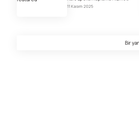
11 Kasım 2025
Bir ya