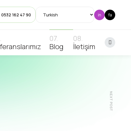
: 0532 162 47 90
feranslarımız
Blog
İletişim
NEXT POST