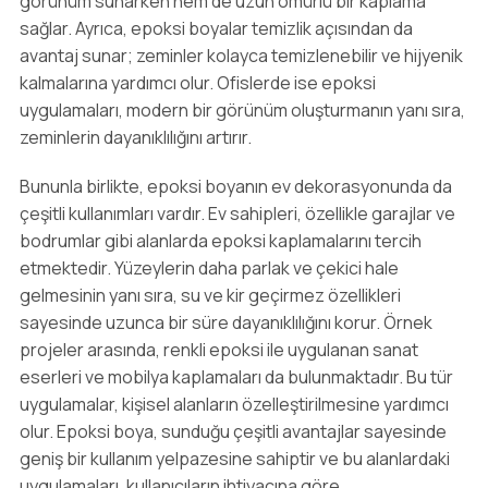
görünüm sunarken hem de uzun ömürlü bir kaplama
sağlar. Ayrıca, epoksi boyalar temizlik açısından da
avantaj sunar; zeminler kolayca temizlenebilir ve hijyenik
kalmalarına yardımcı olur. Ofislerde ise epoksi
uygulamaları, modern bir görünüm oluşturmanın yanı sıra,
zeminlerin dayanıklılığını artırır.
Bununla birlikte, epoksi boyanın ev dekorasyonunda da
çeşitli kullanımları vardır. Ev sahipleri, özellikle garajlar ve
bodrumlar gibi alanlarda epoksi kaplamalarını tercih
etmektedir. Yüzeylerin daha parlak ve çekici hale
gelmesinin yanı sıra, su ve kir geçirmez özellikleri
sayesinde uzunca bir süre dayanıklılığını korur. Örnek
projeler arasında, renkli epoksi ile uygulanan sanat
eserleri ve mobilya kaplamaları da bulunmaktadır. Bu tür
uygulamalar, kişisel alanların özelleştirilmesine yardımcı
olur. Epoksi boya, sunduğu çeşitli avantajlar sayesinde
geniş bir kullanım yelpazesine sahiptir ve bu alanlardaki
uygulamaları, kullanıcıların ihtiyacına göre