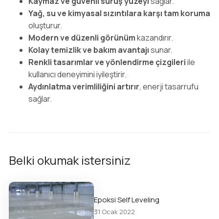
Kaymaz ve güvenli sürüş yüzeyi
sağlar.
Yağ, su ve kimyasal sızıntılara karşı tam koruma
oluşturur.
Modern ve düzenli görünüm
kazandırır.
Kolay temizlik ve bakım avantajı
sunar.
Renkli tasarımlar ve yönlendirme çizgileri
ile
kullanıcı deneyimini iyileştirir.
Aydınlatma verimliliğini artırır
, enerji tasarrufu
sağlar.
Belki okumak istersiniz
Epoksi Self Leveling
31 Ocak 2022