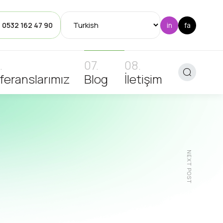
: 0532 162 47 90
feranslarımız
Blog
İletişim
NEXT POST
inleri
İnşaat Kimyasalları
Kimyasal Direnç
Koruyucu Kaplama