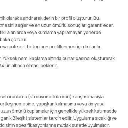
 olarak aşındırarak derin bir profil oluşturur. Bu,
mesini sağlar ve en uzun ömürlü sonuçları garanti eder.
afikli alanlarda veya kumlama yapılamayan yerlerde
tabaka çözülür.
a çok sert betonların profillenmesi için kullanılır.
r. Yüksek nem, kaplama altında buhar basıncı oluşturarak
’ün altında olması beklenir.
sal oranlarda (stoikiyometrik oran) karıştırılmasıyla
ak sertleşmemesine, yapışkan kalmasına veya kimyasal
uzun ömürlü kaplamalar için genellikle yüksek katı madde
anik Bileşik) sistemler tercih edilir. Uygulama sıcaklığı ve
ticisinin spesifikasyonlarına mutlak suretle uyulmalıdır.