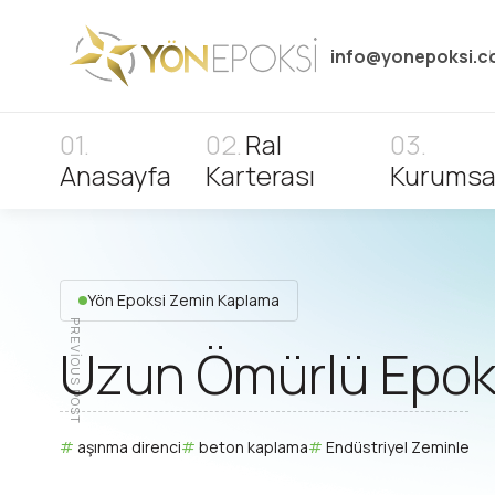
info@yonepoksi.
Ral
Anasayfa
Karterası
Kurumsa
Yön Epoksi Zemin Kaplama
PREVIOUS POST
Uzun Ömürlü Epok
aşınma direnci
beton kaplama
Endüstriyel Zeminler