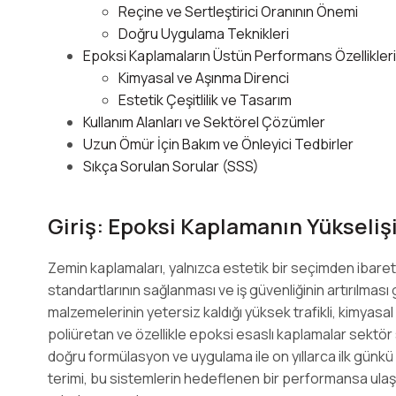
Reçine ve Sertleştirici Oranının Önemi
Doğru Uygulama Teknikleri
Epoksi Kaplamaların Üstün Performans Özellikleri
Kimyasal ve Aşınma Direnci
Estetik Çeşitlilik ve Tasarım
Kullanım Alanları ve Sektörel Çözümler
Uzun Ömür İçin Bakım ve Önleyici Tedbirler
Sıkça Sorulan Sorular (SSS)
Giriş: Epoksi Kaplamanın Yükseliş
Zemin kaplamaları, yalnızca estetik bir seçimden ibaret
standartlarının sağlanması ve iş güvenliğinin artırılması 
malzemelerinin yetersiz kaldığı yüksek trafikli, kimyasa
poliüretan ve özellikle epoksi esaslı kaplamalar sektör 
doğru formülasyon ve uygulama ile on yıllarca ilk günk
terimi, bu sistemlerin hedeflenen bir performansa ula