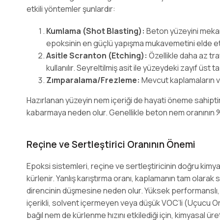
etkili yöntemler şunlardır:
Kumlama (Shot Blasting):
Beton yüzeyini mekanik
epoksinin en güçlü yapışma mukavemetini elde et
Asitle Scranton (Etching):
Özellikle daha az tr
kullanılır. Seyreltilmiş asit ile yüzeydeki zayıf üst 
Zımparalama/Frezleme:
Mevcut kaplamaların vey
Hazırlanan yüzeyin nem içeriği de hayati öneme sahipti
kabarmaya neden olur. Genellikle beton nem oranının %4
Reçine ve Sertleştirici Oranının Önemi
Epoksi sistemleri, reçine ve sertleştiricinin doğru kimya
kürlenir. Yanlış karıştırma oranı, kaplamanın tam olar
direncinin düşmesine neden olur. Yüksek performanslı, 
içerikli, solvent içermeyen veya düşük VOC’li (Uçucu Org
bağıl nem de kürlenme hızını etkilediği için, kimyasal üre