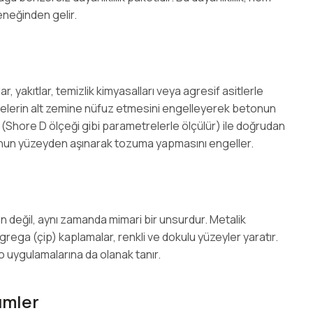
eneğinden gelir.
r, yakıtlar, temizlik kimyasalları veya agresif asitlerle
delerin alt zemine nüfuz etmesini engelleyerek betonun
 (Shore D ölçeği gibi parametrelerle ölçülür) ile doğrudan
 betonun yüzeyden aşınarak tozuma yapmasını engeller.
değil, aynı zamanda mimari bir unsurdur. Metalik
agrega (çip) kaplamalar, renkli ve dokulu yüzeyler yaratır.
o uygulamalarına da olanak tanır.
ümler