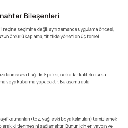
ahtar Bileşenleri
eli reçine seçimine değil, aynı zamanda uygulama öncesi,
ir uzun ömürlü kaplama, titizlikle yönetilen üç temel
ırlanmasına bağlıdır. Epoksi, ne kadar kaliteli olursa
alkma veya kabarma yapacaktır. Bu aşama asla
f katmanları (toz, yağ, eski boya kalıntıları) temizlemek
larak kilitlenmesini sağlamaktır. Bunun için en yaygın ve