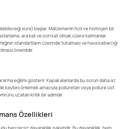
ılabileceği süre) başlar. Malzemenin hızlı ve homojen bir
 astarlama, ara kat ve son kat olmak üzere katmanlar
lınlığının standartların üzerinde tutulması ve hava kabarcığı
ilmesi önemlidir.
rarma eğilimi gösterir. Kapalı alanlarda bu sorun daha az
lık kaybını önlemek amacıyla poliüretan veya poliüre üst
rünü uzatan kritik bir adımdır.
mans Özellikleri
u benzersiz dayanıklılık paketidir. Bu dayanıklılık, hem