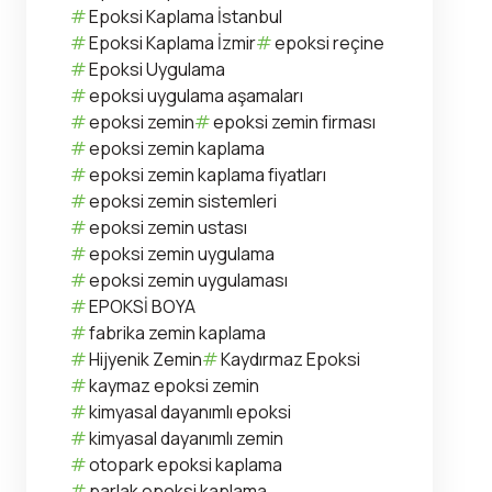
Epoksi Kaplama İstanbul
Epoksi Kaplama İzmir
epoksi reçine
Epoksi Uygulama
epoksi uygulama aşamaları
epoksi zemin
epoksi zemin firması
epoksi zemin kaplama
epoksi zemin kaplama fiyatları
epoksi zemin sistemleri
epoksi zemin ustası
epoksi zemin uygulama
epoksi zemin uygulaması
EPOKSİ BOYA
fabrika zemin kaplama
Hijyenik Zemin
Kaydırmaz Epoksi
kaymaz epoksi zemin
kimyasal dayanımlı epoksi
kimyasal dayanımlı zemin
otopark epoksi kaplama
parlak epoksi kaplama