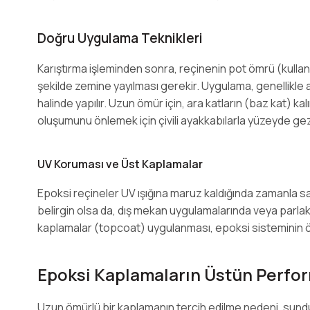
Doğru Uygulama Teknikleri
Karıştırma işleminden sonra, reçinenin pot ömrü (kullan
şekilde zemine yayılması gerekir. Uygulama, genellikle
halinde yapılır. Uzun ömür için, ara katların (baz kat) ka
oluşumunu önlemek için çivili ayakkabılarla yüzeyde gez
UV Koruması ve Üst Kaplamalar
Epoksi reçineler UV ışığına maruz kaldığında zamanla sa
belirgin olsa da, dış mekan uygulamalarında veya parlak
kaplamalar (topcoat) uygulanması, epoksi sisteminin öm
Epoksi Kaplamaların Üstün Perfor
Uzun ömürlü bir kaplamanın tercih edilme nedeni, sunduğ