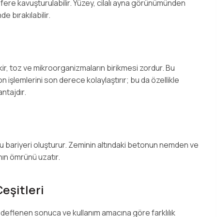
re kavuşturulabilir. Yüzey, cilalı ayna görünümünden
e bırakılabilir.
kir, toz ve mikroorganizmaların birikmesi zordur. Bu
işlemlerini son derece kolaylaştırır; bu da özellikle
antajdır.
 bariyeri oluşturur. Zeminin altındaki betonun nemden ve
nın ömrünü uzatır.
eşitleri
deflenen sonuca ve kullanım amacına göre farklılık