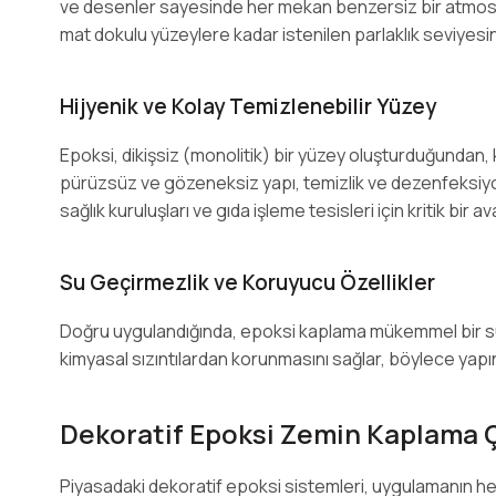
ve desenler sayesinde her mekan benzersiz bir atmosfe
mat dokulu yüzeylere kadar istenilen parlaklık seviyesind
Hijyenik ve Kolay Temizlenebilir Yüzey
Epoksi, dikişsiz (monolitik) bir yüzey oluşturduğundan, 
pürüzsüz ve gözeneksiz yapı, temizlik ve dezenfeksiyon 
sağlık kuruluşları ve gıda işleme tesisleri için kritik bir av
Su Geçirmezlik ve Koruyucu Özellikler
Doğru uygulandığında, epoksi kaplama mükemmel bir su
kimyasal sızıntılardan korunmasını sağlar, böylece yapı
Dekoratif Epoksi Zemin Kaplama Ç
Piyasadaki dekoratif epoksi sistemleri, uygulamanın he