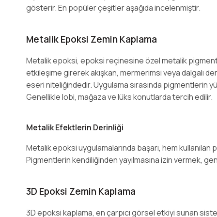
gösterir. En popüler çeşitler aşağıda incelenmiştir.
Metalik Epoksi Zemin Kaplama
Metalik epoksi, epoksi reçinesine özel metalik pigmentle
etkileşime girerek akışkan, mermerimsi veya dalgalı deri
eseri niteliğindedir. Uygulama sırasında pigmentlerin yüz
Genellikle lobi, mağaza ve lüks konutlarda tercih edilir.
Metalik Efektlerin Derinliği
Metalik epoksi uygulamalarında başarı, hem kullanılan 
Pigmentlerin kendiliğinden yayılmasına izin vermek, gen
3D Epoksi Zemin Kaplama
3D epoksi kaplama, en çarpıcı görsel etkiyi sunan sist