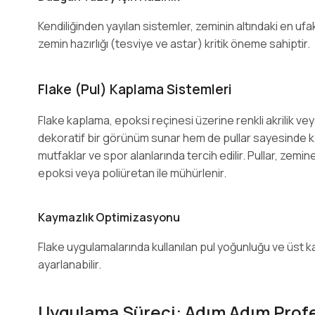
Kendiliğinden yayılan sistemler, zeminin altındaki en uf
zemin hazırlığı (tesviye ve astar) kritik öneme sahiptir.
Flake (Pul) Kaplama Sistemleri
Flake kaplama, epoksi reçinesi üzerine renkli akrilik veya
dekoratif bir görünüm sunar hem de pullar sayesinde kayma
mutfaklar ve spor alanlarında tercih edilir. Pullar, zem
epoksi veya poliüretan ile mühürlenir.
Kaymazlık Optimizasyonu
Flake uygulamalarında kullanılan pul yoğunluğu ve üst k
ayarlanabilir.
Uygulama Süreci: Adım Adım Prof