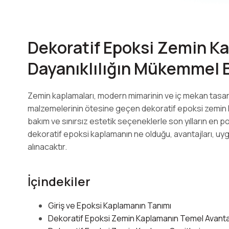
Dekoratif Epoksi Zemin Ka
Dayanıklılığın Mükemmel 
Zemin kaplamaları, modern mimarinin ve iç mekan tasarı
malzemelerinin ötesine geçen dekoratif epoksi zemin ka
bakım ve sınırsız estetik seçeneklerle son yılların en p
dekoratif epoksi kaplamanın ne olduğu, avantajları, uygul
alınacaktır.
İçindekiler
Giriş ve Epoksi Kaplamanın Tanımı
Dekoratif Epoksi Zemin Kaplamanın Temel Avantaj