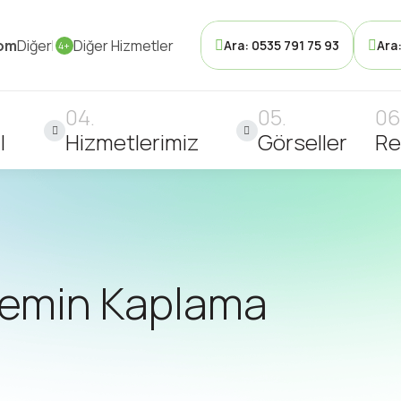
com
Diğer
Diğer Hizmetler
Ara: 0535 791 75 93
Ara
4+
l
Hizmetlerimiz
Görseller
Re
Zemin Kaplama
emin
Epoksi kaplama
Epoksi Zemin
flake kaplama
iç mimari