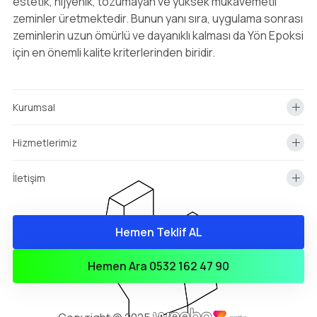
estetik, hijyenik, tozumayan ve yüksek mukavemetli
zeminler üretmektedir. Bunun yanı sıra, uygulama sonrası
zeminlerin uzun ömürlü ve dayanıklı kalması da Yön Epoksi
için en önemli kalite kriterlerinden biridir.
Kurumsal
Hizmetlerimiz
İletişim
Hemen Teklif AL
info@yonepoksi.com
Hemen Teklif Almak İçin Arayın!
Hemen Ara 0532 162 47 90
0(532) 162 47 90