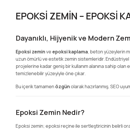
EPOKSİ ZEMİN – EPOKSİ 
Dayanıklı, Hijyenik ve Modern Ze
Epoksi zemin
ve
epoksi kaplama
, beton yüzeylerin m
uzun ömürlü ve estetik zemin sistemleridir. Endüstriyel
projelerine kadar geniş bir kullanım alanına sahip olan 
temizlenebilir yüzeyiyle öne çıkar.
Bu içerik tamamen
özgün
olarak hazırlanmış, SEO uyum
Epoksi Zemin Nedir?
Epoksi zemin; epoksi reçine ile sertleştiricinin belirli 