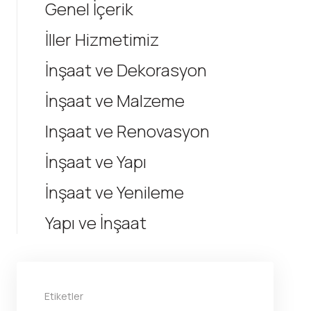
Genel İçerik
İller Hizmetimiz
İnşaat ve Dekorasyon
İnşaat ve Malzeme
Inşaat ve Renovasyon
İnşaat ve Yapı
İnşaat ve Yenileme
Yapı ve İnşaat
Etiketler