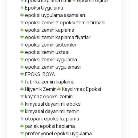
Epoksi Kaplama İzmir
epoksi reçine
Epoksi Uygulama
epoksi uygulama aşamaları
epoksi zemin
epoksi zemin firması
epoksi zemin kaplama
epoksi zemin kaplama fiyatları
epoksi zemin sistemleri
epoksi zemin ustası
epoksi zemin uygulama
epoksi zemin uygulaması
EPOKSİ BOYA
fabrika zemin kaplama
Hijyenik Zemin
Kaydırmaz Epoksi
kaymaz epoksi zemin
kimyasal dayanımlı epoksi
kimyasal dayanımlı zemin
otopark epoksi kaplama
parlak epoksi kaplama
profesyonel epoksi uygulama