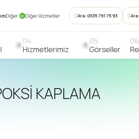
com
Diğer
Diğer Hizmetler
Ara: 0535 791 75 93
Ara
4+
l
Hizmetlerimiz
Görseller
Re
EPOKSİ KAPLAMA
poksi boya
Epoksi kaplama
Epoksi Kaplama Sistemleri
Epoksi Z