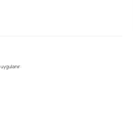
 uygulanır: