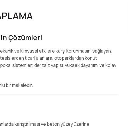
KAPLAMA
min Çözümleri
ekanik ve kimyasal etkilere karşı korunmasını sağlayan,
 tesislerden ticari alanlara, otoparklardan konut
epoksi sistemler; derzsiz yapısı, yüksek dayanımı ve kolay
lu bir makaledir.
oranlarda karıştırılması ve beton yüzey üzerine