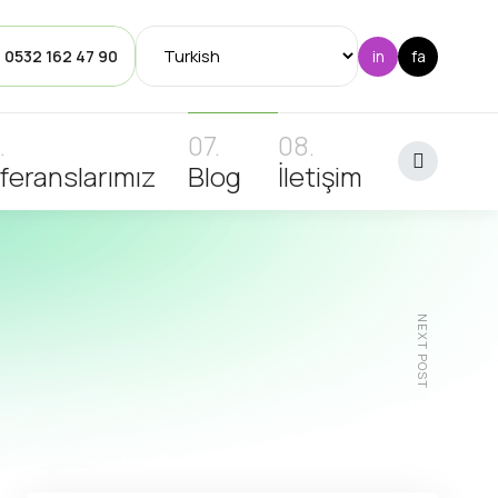
: 0532 162 47 90
feranslarımız
Blog
İletişim
NEXT POST
emin
Epoksi Zemin Fiyatları
Epoksi Zemin Kaplama
epoksi zemi