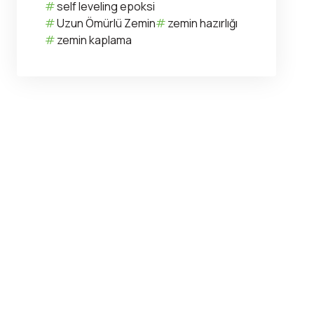
self leveling epoksi
Uzun Ömürlü Zemin
zemin hazırlığı
zemin kaplama