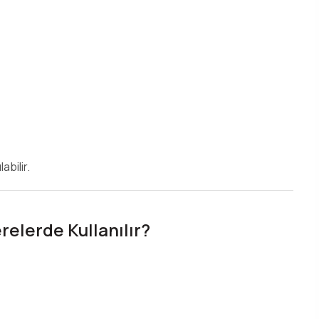
abilir.
elerde Kullanılır?