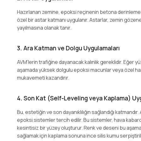
Hazırlanan zemine, epoksi reçinenin betona derinlemes
özel bir astar katmanı uygulanır. Astarlar, zemin gözene
yayılmasına olanak tanır.
3. Ara Katman ve Dolgu Uygulamaları
AVM’lerin trafiğine dayanacak kalınlık gereklidir. Eğer y
aşamada yüksek dolgulu epoksi macunlar veya özel harçl
mukavemeti kazandırır.
4. Son Kat (Self-Leveling veya Kaplama) Uy
Bu, estetiğin ve son dayanıklılığın sağlandığı katmandır.
epoksi sistemler tercih edilir. Bu sistemler, hava kab
kesintisiz bir yüzey oluşturur. Renk ve deseni bu aşamad
sağlamak için kaplama sonuna ince silis kumu serpiştirile