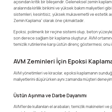
açısından kritik bir bileşendir. Geleneksel zemin kapl
aralarında kirlilik birikimi ve yüksek bakım maliyetleri 
sistemleri, kesintisiz, yüksek mukavemetli ve estetik a
Zemin Kaplama” olarak öne çıkmaktadır.
Epoksi, polimerik bir reçine sistemi olup, beton yüzeyl
son derece sağlam bir kaplama oluşturur. AVM ortamınd
temizlik rutinlerine karşı üstün direnç göstermesi, onu i
AVM Zeminleri İçin Epoksi Kaplama
AVM yönetimleri ve kiracılar, epoksi kaplamanın sunduğu
maliyetlerini düşürürken aynı zamanda müşteri deneyimini
Üstün Aşınma ve Darbe Dayanımı
AVM’lerde kullanılan el arabaları, temizlik makineleri ve pa