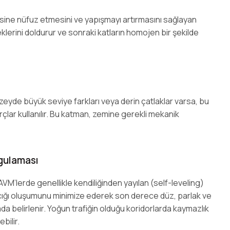
ine nüfuz etmesini ve yapışmayı artırmasını sağlayan
klerini doldurur ve sonraki katların homojen bir şekilde
üzeyde büyük seviye farkları veya derin çatlaklar varsa, bu
ar kullanılır. Bu katman, zemine gerekli mekanik
gulaması
 AVM’lerde genellikle kendiliğinden yayılan (self-leveling)
arcığı oluşumunu minimize ederek son derece düz, parlak ve
a belirlenir. Yoğun trafiğin olduğu koridorlarda kaymazlık
bilir.