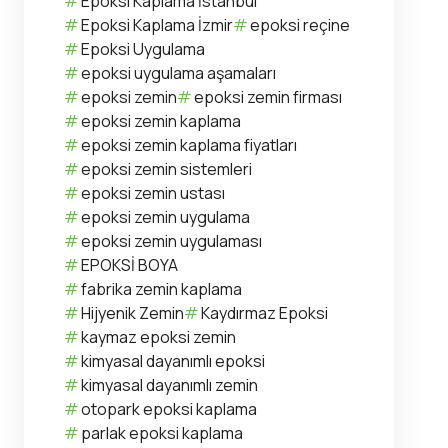
Epoksi Kaplama İstanbul
Epoksi Kaplama İzmir
epoksi reçine
Epoksi Uygulama
epoksi uygulama aşamaları
epoksi zemin
epoksi zemin firması
epoksi zemin kaplama
epoksi zemin kaplama fiyatları
epoksi zemin sistemleri
epoksi zemin ustası
epoksi zemin uygulama
epoksi zemin uygulaması
EPOKSİ BOYA
fabrika zemin kaplama
Hijyenik Zemin
Kaydırmaz Epoksi
kaymaz epoksi zemin
kimyasal dayanımlı epoksi
kimyasal dayanımlı zemin
otopark epoksi kaplama
parlak epoksi kaplama