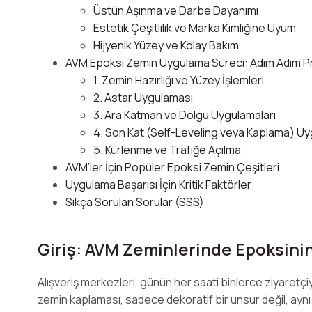
Üstün Aşınma ve Darbe Dayanımı
Estetik Çeşitlilik ve Marka Kimliğine Uyum
Hijyenik Yüzey ve Kolay Bakım
AVM Epoksi Zemin Uygulama Süreci: Adım Adım P
1. Zemin Hazırlığı ve Yüzey İşlemleri
2. Astar Uygulaması
3. Ara Katman ve Dolgu Uygulamaları
4. Son Kat (Self-Leveling veya Kaplama) U
5. Kürlenme ve Trafiğe Açılma
AVM’ler İçin Popüler Epoksi Zemin Çeşitleri
Uygulama Başarısı İçin Kritik Faktörler
Sıkça Sorulan Sorular (SSS)
Giriş: AVM Zeminlerinde Epoksinin
Alışveriş merkezleri, günün her saati binlerce ziyaretçiyi
zemin kaplaması, sadece dekoratif bir unsur değil, aynı