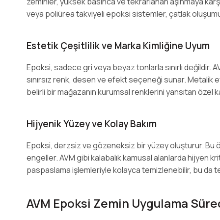
zeminler, yüksek basınca ve tekrarlanan aşınmaya karşı
veya poliürea takviyeli epoksi sistemler, çatlak oluşu
Estetik Çeşitlilik ve Marka Kimliğine Uyum
Epoksi, sadece gri veya beyaz tonlarla sınırlı değildir. AV
sınırsız renk, desen ve efekt seçeneği sunar. Metalik 
belirli bir mağazanın kurumsal renklerini yansıtan özel ka
Hijyenik Yüzey ve Kolay Bakım
Epoksi, derzsiz ve gözeneksiz bir yüzey oluşturur. Bu ö
engeller. AVM gibi kalabalık kamusal alanlarda hijyen kri
paspaslama işlemleriyle kolayca temizlenebilir, bu da temi
AVM Epoksi Zemin Uygulama Sürec