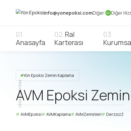
info@yonepoksi.com
Diğer
Diğer Hiz
4+
Ral
Anasayfa
Karterası
Kurumsa
Yön Epoksi Zemin Kaplama
PREVIOUS POST
AVM Epoksi Zemi
AVMEpoksi
AVMKaplama
AVMZeminleri
DerzsizZemi