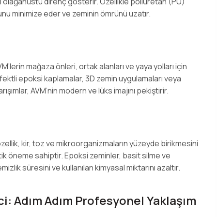
 olağanüstü direnç gösterir. Özellikle poliüretan (PU)
munu minimize eder ve zeminin ömrünü uzatır.
M’lerin mağaza önleri, ortak alanları ve yaya yolları için
efektli epoksi kaplamalar, 3D zemin uygulamaları veya
rışımlar, AVM’nin modern ve lüks imajını pekiştirir.
zellik, kir, toz ve mikroorganizmaların yüzeyde birikmesini
tik öneme sahiptir. Epoksi zeminler, basit silme ve
zlik süresini ve kullanılan kimyasal miktarını azaltır.
i: Adım Adım Profesyonel Yaklaşım