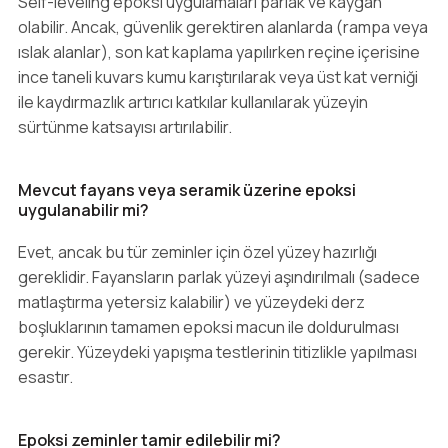
Self-leveling epoksi uygulamaları parlak ve kaygan
olabilir. Ancak, güvenlik gerektiren alanlarda (rampa veya
ıslak alanlar), son kat kaplama yapılırken reçine içerisine
ince taneli kuvars kumu karıştırılarak veya üst kat verniği
ile kaydırmazlık artırıcı katkılar kullanılarak yüzeyin
sürtünme katsayısı artırılabilir.
Mevcut fayans veya seramik üzerine epoksi
uygulanabilir mi?
Evet, ancak bu tür zeminler için özel yüzey hazırlığı
gereklidir. Fayansların parlak yüzeyi aşındırılmalı (sadece
matlaştırma yetersiz kalabilir) ve yüzeydeki derz
boşluklarının tamamen epoksi macun ile doldurulması
gerekir. Yüzeydeki yapışma testlerinin titizlikle yapılması
esastır.
Epoksi zeminler tamir edilebilir mi?