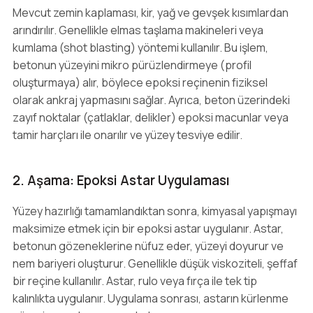
Mevcut zemin kaplaması, kir, yağ ve gevşek kısımlardan
arındırılır. Genellikle elmas taşlama makineleri veya
kumlama (shot blasting) yöntemi kullanılır. Bu işlem,
betonun yüzeyini mikro pürüzlendirmeye (profil
oluşturmaya) alır, böylece epoksi reçinenin fiziksel
olarak ankraj yapmasını sağlar. Ayrıca, beton üzerindeki
zayıf noktalar (çatlaklar, delikler) epoksi macunlar veya
tamir harçları ile onarılır ve yüzey tesviye edilir.
2. Aşama: Epoksi Astar Uygulaması
Yüzey hazırlığı tamamlandıktan sonra, kimyasal yapışmayı
maksimize etmek için bir epoksi astar uygulanır. Astar,
betonun gözeneklerine nüfuz eder, yüzeyi doyurur ve
nem bariyeri oluşturur. Genellikle düşük viskoziteli, şeffaf
bir reçine kullanılır. Astar, rulo veya fırça ile tek tip
kalınlıkta uygulanır. Uygulama sonrası, astarın kürlenme