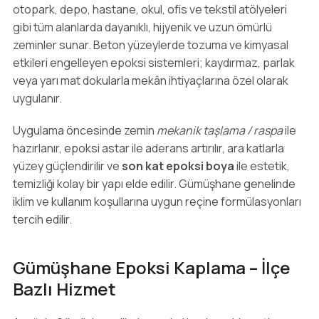
otopark, depo, hastane, okul, ofis ve tekstil atölyeleri
gibi tüm alanlarda dayanıklı, hijyenik ve uzun ömürlü
zeminler sunar. Beton yüzeylerde tozuma ve kimyasal
etkileri engelleyen epoksi sistemleri; kaydırmaz, parlak
veya yarı mat dokularla mekân ihtiyaçlarına özel olarak
uygulanır.
Uygulama öncesinde zemin
mekanik taşlama / raspa
ile
hazırlanır, epoksi astar ile aderans artırılır, ara katlarla
yüzey güçlendirilir ve
son kat epoksi boya
ile estetik,
temizliği kolay bir yapı elde edilir. Gümüşhane genelinde
iklim ve kullanım koşullarına uygun reçine formülasyonları
tercih edilir.
Gümüşhane Epoksi Kaplama – İlçe
Bazlı Hizmet