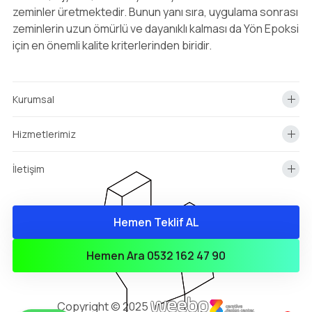
zeminler üretmektedir. Bunun yanı sıra, uygulama sonrası
zeminlerin uzun ömürlü ve dayanıklı kalması da Yön Epoksi
için en önemli kalite kriterlerinden biridir.
Kurumsal
Hizmetlerimiz
İletişim
Hemen Teklif AL
info@yonepoksi.com
Hemen Teklif Almak İçin Arayın!
Hemen Ara 0532 162 47 90
0(532) 162 47 90
Copyright © 2025