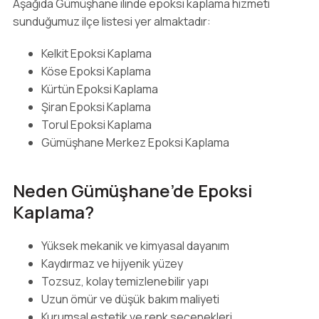
Aşağıda Gümüşhane ilinde epoksi kaplama hizmeti
sunduğumuz ilçe listesi yer almaktadır:
Kelkit Epoksi Kaplama
Köse Epoksi Kaplama
Kürtün Epoksi Kaplama
Şiran Epoksi Kaplama
Torul Epoksi Kaplama
Gümüşhane Merkez Epoksi Kaplama
Neden Gümüşhane’de Epoksi
Kaplama?
Yüksek mekanik ve kimyasal dayanım
Kaydırmaz ve hijyenik yüzey
Tozsuz, kolay temizlenebilir yapı
Uzun ömür ve düşük bakım maliyeti
Kurumsal estetik ve renk seçenekleri