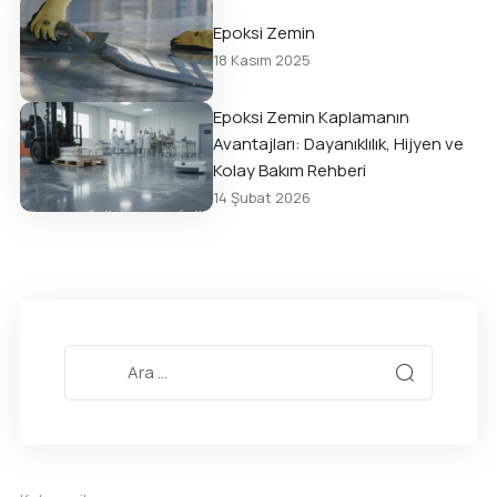
Epoksi Zemin
18 Kasım 2025
Epoksi Zemin Kaplamanın
Avantajları: Dayanıklılık, Hijyen ve
Kolay Bakım Rehberi
14 Şubat 2026