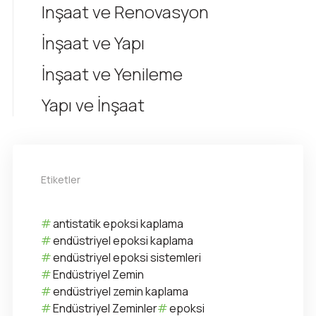
Inşaat ve Renovasyon
İnşaat ve Yapı
İnşaat ve Yenileme
Yapı ve İnşaat
Etiketler
antistatik epoksi kaplama
endüstriyel epoksi kaplama
endüstriyel epoksi sistemleri
Endüstriyel Zemin
endüstriyel zemin kaplama
Endüstriyel Zeminler
epoksi