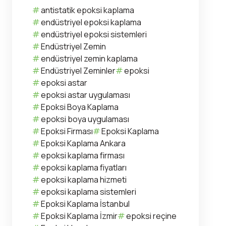
antistatik epoksi kaplama
endüstriyel epoksi kaplama
endüstriyel epoksi sistemleri
Endüstriyel Zemin
endüstriyel zemin kaplama
Endüstriyel Zeminler
epoksi
epoksi astar
epoksi astar uygulaması
Epoksi Boya Kaplama
epoksi boya uygulaması
Epoksi Firması
Epoksi Kaplama
Epoksi Kaplama Ankara
epoksi kaplama firması
epoksi kaplama fiyatları
epoksi kaplama hizmeti
epoksi kaplama sistemleri
Epoksi Kaplama İstanbul
Epoksi Kaplama İzmir
epoksi reçine