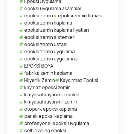
Epoksi Uygulama
epoksi uygulama aşamaları
epoksi zemin
epoksi zemin firması
epoksi zemin kaplama
epoksi zemin kaplama fiyatları
epoksi zemin sistemleri
epoksi zemin ustası
epoksi zemin uygulama
epoksi zemin uygulaması
EPOKSİ BOYA
fabrika zemin kaplama
Hijyenik Zemin
Kaydırmaz Epoksi
kaymaz epoksi zemin
kimyasal dayanımlı epoksi
kimyasal dayanımlı zemin
otopark epoksi kaplama
parlak epoksi kaplama
profesyonel epoksi uygulama
self leveling epoksi