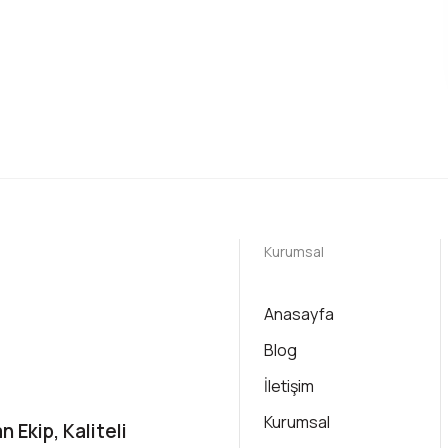
Kurumsal
Anasayfa
Blog
İletişim
Kurumsal
 Ekip, Kaliteli