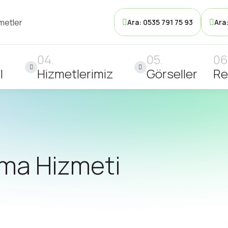
metler
Ara: 0535 791 75 93
Ara
l
Hizmetlerimiz
Görseller
Re
ama Hizmeti