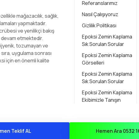
Referanslarımız
Nasıl Çalışıyoruz
ellikle mağazacılık, sağlık,
lamaları yapmaktadır.
Gizlilik Politikası
crübesi ve yenilikçi bakış
Epoksi Zemin Kaplama
 devam etmektedir.
Sık Sorulan Sorular
hijyenik, tozumayan ve
 sıra, uygulama sonrası
Epoksi Zemin Kaplama
i için en önemli kalite
Görselleri
Epoksi Zemin Kaplama
Sık Sorulan Sorular
Epoksi Zemin Kaplama
Ekibimizle Tanışın
men Teklif AL
Hemen Ara 0532 1