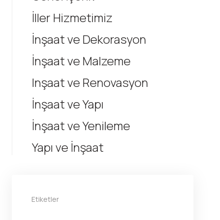
İller Hizmetimiz
İnşaat ve Dekorasyon
İnşaat ve Malzeme
Inşaat ve Renovasyon
İnşaat ve Yapı
İnşaat ve Yenileme
Yapı ve İnşaat
Etiketler