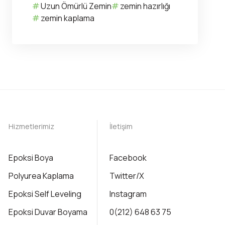
Uzun Ömürlü Zemin
zemin hazırlığı
zemin kaplama
Hizmetlerimiz
İletişim
Epoksi Boya
Facebook
Polyurea Kaplama
Twitter/X
Epoksi Self Leveling
Instagram
Epoksi Duvar Boyama
0(212) 648 63 75