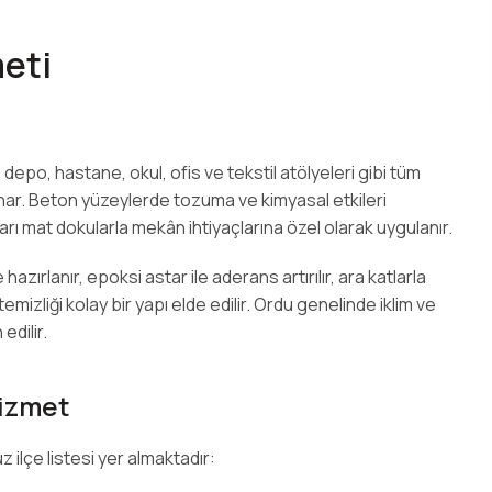
eti
depo, hastane, okul, ofis ve tekstil atölyeleri gibi tüm
unar. Beton yüzeylerde tozuma ve kimyasal etkileri
rı mat dokularla mekân ihtiyaçlarına özel olarak uygulanır.
e hazırlanır, epoksi astar ile aderans artırılır, ara katlarla
 temizliği kolay bir yapı elde edilir. Ordu genelinde iklim ve
edilir.
Hizmet
ilçe listesi yer almaktadır: