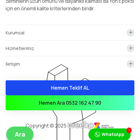
zeminlerin uzun ömürlü ve dayanıklı kalması da Yön Epoksi
için en önemli kalite kriterlerinden biridir.
Kurumsal
Hizmetlerimiz
İletişim
Hemen Teklif AL
info@yonepoksi.com
Hemen Teklif Almak İçin Arayın!
Hemen Ara 0532 162 47 90
0(532) 162 47 90
Copyright © 2025
1
Ara
WhatsApp