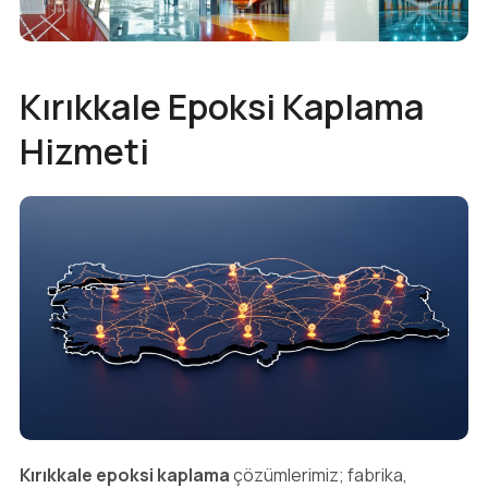
Kırıkkale Epoksi Kaplama
Hizmeti
Kırıkkale epoksi kaplama
çözümlerimiz; fabrika,