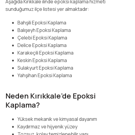
Aşağıda Kırıkkale ilinde epoksi kaplama hizmeti
sunduğumuz ilçe listesi yer almaktadır:
Bahşili Epoksi Kaplama
Balışeyh Epoksi Kaplama
Çelebi Epoksi Kaplama
Delice Epoksi Kaplama
Karakeçili Epoksi Kaplama
Keskin Epoksi Kaplama
Sulakyurt Epoksi Kaplama
Yahşihan Epoksi Kaplama
Neden Kırıkkale’de Epoksi
Kaplama?
Yüksek mekanik ve kimyasal dayanım
Kaydırmaz ve hijyenik yüzey
Tozsuz, kolay temizlenebilir yapı