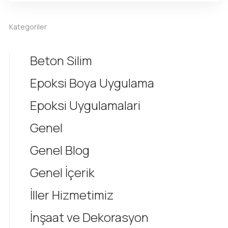
Kategoriler
Beton Silim
Epoksi Boya Uygulama
Epoksi Uygulamalari
Genel
Genel Blog
Genel İçerik
İller Hizmetimiz
İnşaat ve Dekorasyon