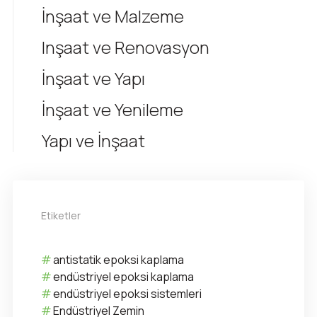
İnşaat ve Malzeme
Inşaat ve Renovasyon
İnşaat ve Yapı
İnşaat ve Yenileme
Yapı ve İnşaat
Etiketler
antistatik epoksi kaplama
endüstriyel epoksi kaplama
endüstriyel epoksi sistemleri
Endüstriyel Zemin