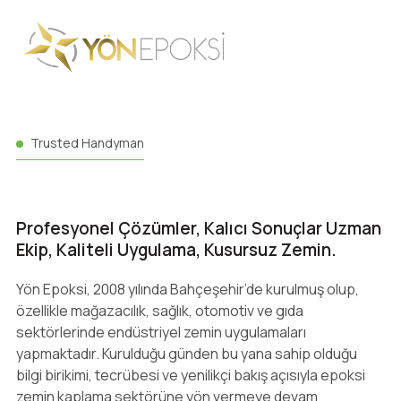
Trusted Handyman
Profesyonel Çözümler, Kalıcı Sonuçlar Uzman
Ekip, Kaliteli Uygulama, Kusursuz Zemin.
Yön Epoksi, 2008 yılında Bahçeşehir’de kurulmuş olup,
özellikle mağazacılık, sağlık, otomotiv ve gıda
sektörlerinde endüstriyel zemin uygulamaları
yapmaktadır. Kurulduğu günden bu yana sahip olduğu
bilgi birikimi, tecrübesi ve yenilikçi bakış açısıyla epoksi
zemin kaplama sektörüne yön vermeye devam