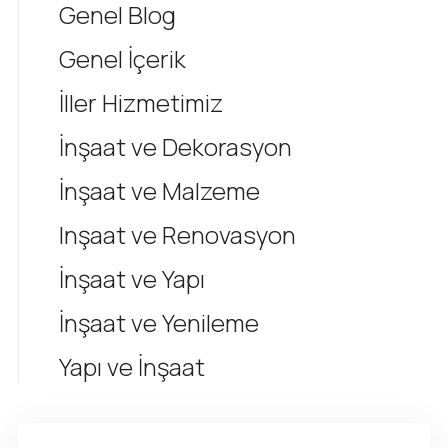
Genel Blog
Genel İçerik
İller Hizmetimiz
İnşaat ve Dekorasyon
İnşaat ve Malzeme
Inşaat ve Renovasyon
İnşaat ve Yapı
İnşaat ve Yenileme
Yapı ve İnşaat