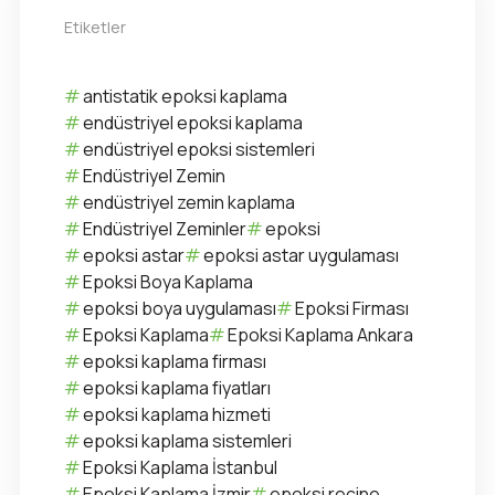
Etiketler
antistatik epoksi kaplama
endüstriyel epoksi kaplama
endüstriyel epoksi sistemleri
Endüstriyel Zemin
endüstriyel zemin kaplama
Endüstriyel Zeminler
epoksi
epoksi astar
epoksi astar uygulaması
Epoksi Boya Kaplama
epoksi boya uygulaması
Epoksi Firması
Epoksi Kaplama
Epoksi Kaplama Ankara
epoksi kaplama firması
epoksi kaplama fiyatları
epoksi kaplama hizmeti
epoksi kaplama sistemleri
Epoksi Kaplama İstanbul
Epoksi Kaplama İzmir
epoksi reçine