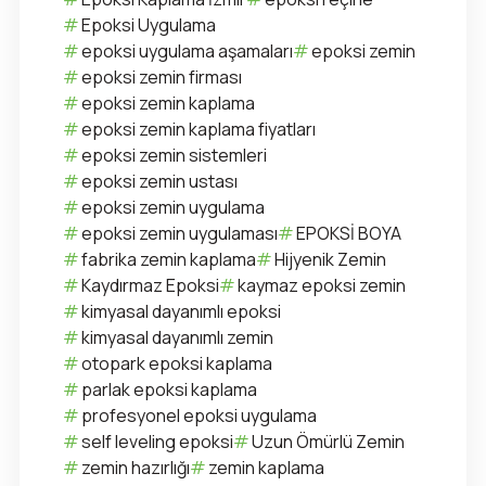
Epoksi Uygulama
epoksi uygulama aşamaları
epoksi zemin
epoksi zemin firması
epoksi zemin kaplama
epoksi zemin kaplama fiyatları
epoksi zemin sistemleri
epoksi zemin ustası
epoksi zemin uygulama
epoksi zemin uygulaması
EPOKSİ BOYA
fabrika zemin kaplama
Hijyenik Zemin
Kaydırmaz Epoksi
kaymaz epoksi zemin
kimyasal dayanımlı epoksi
kimyasal dayanımlı zemin
otopark epoksi kaplama
parlak epoksi kaplama
profesyonel epoksi uygulama
self leveling epoksi
Uzun Ömürlü Zemin
zemin hazırlığı
zemin kaplama