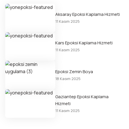
Aksaray Epoksi Kaplama Hizmeti
11 Kasım 2025
Kars Epoksi Kaplama Hizmeti
11 Kasım 2025
Epoksi Zemin Boya
18 Kasım 2025
Gaziantep Epoksi Kaplama
Hizmeti
11 Kasım 2025