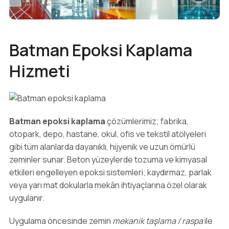
Batman Epoksi Kaplama
Hizmeti
Batman epoksi kaplama
çözümlerimiz; fabrika,
otopark, depo, hastane, okul, ofis ve tekstil atölyeleri
gibi tüm alanlarda dayanıklı, hijyenik ve uzun ömürlü
zeminler sunar. Beton yüzeylerde tozuma ve kimyasal
etkileri engelleyen epoksi sistemleri; kaydırmaz, parlak
veya yarı mat dokularla mekân ihtiyaçlarına özel olarak
uygulanır.
Uygulama öncesinde zemin
mekanik taşlama / raspa
ile