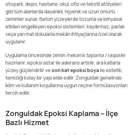
otopark, depo, hastane, okul, ofis ve tekstil atölyeleri
gibi tüm alanlarda dayanıklı, hijyenik ve uzun ömürlü
zeminler sunar. Beton yüzeylerde tozuma ve kimyasal
etkileri engelleyen epoksi sistemleri; kaydırmaz, parlak
veya yarı mat dokularla mekân ihtiyaçlarına özel olarak
uygulanır.
Uygulama öncesinde zemin
mekanik taşlama / raspa
ile
hazırlanır, epoksi astar ile aderans artırılır, ara katlarla
yüzey güçlendirilir ve
son kat epoksi boya
ile estetik,
temizliği kolay bir yapı elde edilir. Zonguldak genelinde
iklim ve kullanım koşullarına uygun reçine formülasyonları
tercih edilir.
Zonguldak Epoksi Kaplama – İlçe
Bazlı Hizmet