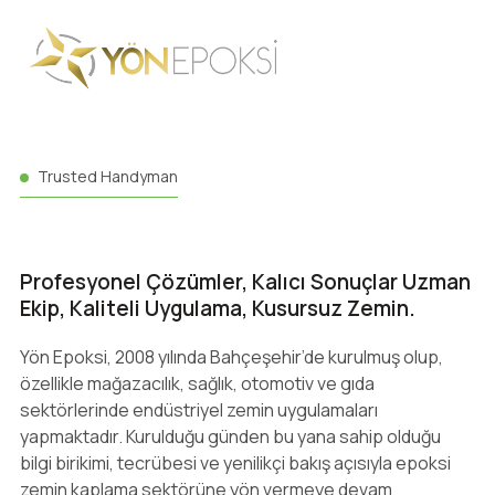
Trusted Handyman
Profesyonel Çözümler, Kalıcı Sonuçlar Uzman
Ekip, Kaliteli Uygulama, Kusursuz Zemin.
Yön Epoksi, 2008 yılında Bahçeşehir’de kurulmuş olup,
özellikle mağazacılık, sağlık, otomotiv ve gıda
sektörlerinde endüstriyel zemin uygulamaları
yapmaktadır. Kurulduğu günden bu yana sahip olduğu
bilgi birikimi, tecrübesi ve yenilikçi bakış açısıyla epoksi
zemin kaplama sektörüne yön vermeye devam