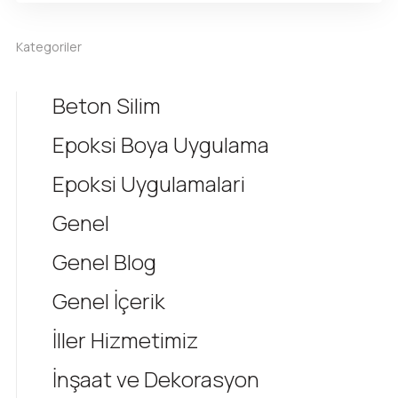
Kategoriler
Beton Silim
Epoksi Boya Uygulama
Epoksi Uygulamalari
Genel
Genel Blog
Genel İçerik
İller Hizmetimiz
İnşaat ve Dekorasyon