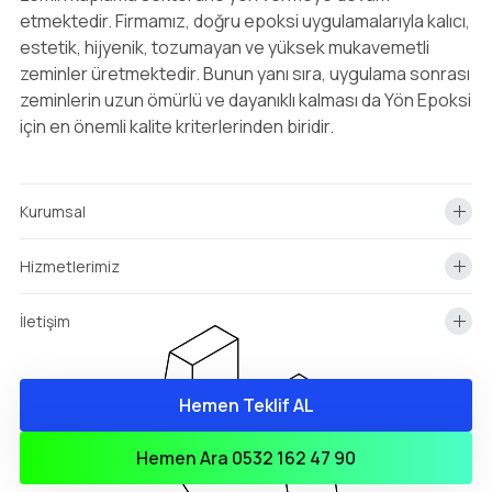
etmektedir. Firmamız, doğru epoksi uygulamalarıyla kalıcı,
estetik, hijyenik, tozumayan ve yüksek mukavemetli
zeminler üretmektedir. Bunun yanı sıra, uygulama sonrası
zeminlerin uzun ömürlü ve dayanıklı kalması da Yön Epoksi
için en önemli kalite kriterlerinden biridir.
Kurumsal
Hizmetlerimiz
İletişim
Hemen Teklif AL
info@yonepoksi.com
Hemen Teklif Almak İçin Arayın!
Hemen Ara 0532 162 47 90
0(532) 162 47 90