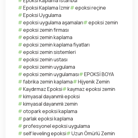
Epoksi Kaplama İstanbul
Epoksi Kaplama İzmir
epoksi reçine
Epoksi Uygulama
epoksi uygulama aşamaları
epoksi zemin
epoksi zemin firması
epoksi zemin kaplama
epoksi zemin kaplama fiyatları
epoksi zemin sistemleri
epoksi zemin ustası
epoksi zemin uygulama
epoksi zemin uygulaması
EPOKSİ BOYA
fabrika zemin kaplama
Hijyenik Zemin
Kaydırmaz Epoksi
kaymaz epoksi zemin
kimyasal dayanımlı epoksi
kimyasal dayanımlı zemin
otopark epoksi kaplama
parlak epoksi kaplama
profesyonel epoksi uygulama
self leveling epoksi
Uzun Ömürlü Zemin