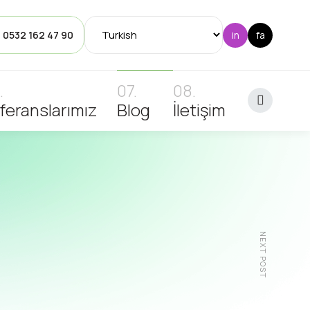
: 0532 162 47 90
feranslarımız
Blog
İletişim
NEXT POST