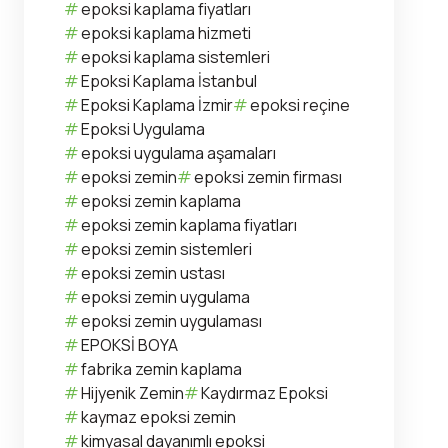
epoksi kaplama fiyatları
epoksi kaplama hizmeti
epoksi kaplama sistemleri
Epoksi Kaplama İstanbul
Epoksi Kaplama İzmir
epoksi reçine
Epoksi Uygulama
epoksi uygulama aşamaları
epoksi zemin
epoksi zemin firması
epoksi zemin kaplama
epoksi zemin kaplama fiyatları
epoksi zemin sistemleri
epoksi zemin ustası
epoksi zemin uygulama
epoksi zemin uygulaması
EPOKSİ BOYA
fabrika zemin kaplama
Hijyenik Zemin
Kaydırmaz Epoksi
kaymaz epoksi zemin
kimyasal dayanımlı epoksi