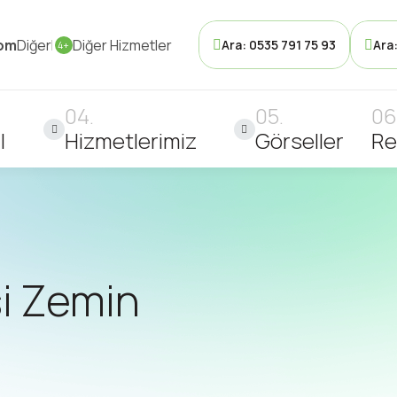
com
Diğer
Diğer Hizmetler
Ara: 0535 791 75 93
Ara
4+
l
Hizmetlerimiz
Görseller
Re
i Zemin