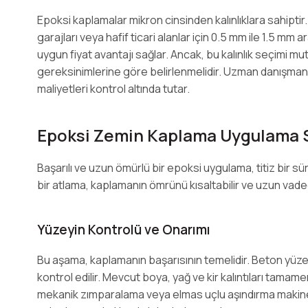
Epoksi kaplamalar mikron cinsinden kalınlıklara sahiptir.
garajları veya hafif ticari alanlar için 0.5 mm ile 1.5 mm 
uygun fiyat avantajı sağlar. Ancak, bu kalınlık seçimi m
gereksinimlerine göre belirlenmelidir. Uzman danışmanl
maliyetleri kontrol altında tutar.
Epoksi Zemin Kaplama Uygulama 
Başarılı ve uzun ömürlü bir epoksi uygulama, titiz bir s
bir atlama, kaplamanın ömrünü kısaltabilir ve uzun vadede
Yüzeyin Kontrolü ve Onarımı
Bu aşama, kaplamanın başarısının temelidir. Beton yüzey
kontrol edilir. Mevcut boya, yağ ve kir kalıntıları tamam
mekanik zımparalama veya elmas uçlu aşındırma makineler