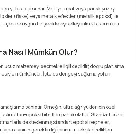
desen yelpazesi sunar. Mat, yarı mat veya parlak yüzey
ipsler (flake) veya metalik efektler (metalik epoksi) ile
bütçesine uygun bir şekilde kişiselleştirilmiş tasarımlara
ma Nasıl Mümkün Olur?
n ucuz malzemeyi seçmekle ilgili değildir; doğru planlama,
mesiyle mümkündür. İşte bu dengeyi sağlama yolları:
açlarına sahiptir. Örneğin, ultra ağır yükler için özel
liüretan-epoksi hibritleri pahalı olabilir. Standart ticari
 katmanlarla desteklenmiş standart epoksi reçineler,
lama alanının gerektirdiği minimum teknik özellikleri