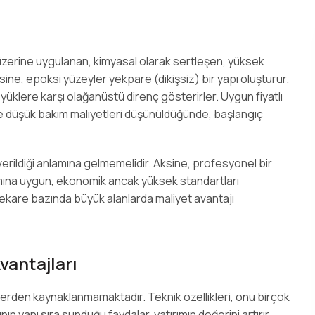
i
üzerine uygulanan, kimyasal olarak sertleşen, yüksek
ine, epoksi yüzeyler yekpare (dikişsiz) bir yapı oluşturur.
üklere karşı olağanüstü direnç gösterirler. Uygun fiyatlı
e düşük bakım maliyetleri düşünüldüğünde, başlangıç
erildiği anlamına gelmemelidir. Aksine, profesyonel bir
psamına uygun, ekonomik ancak yüksek standartları
rekare bazında büyük alanlarda maliyet avantajı
antajları
lerden kaynaklanmamaktadır. Teknik özellikleri, onu birçok
nın yanı sıra sunduğu faydalar, yatırımın değerini artırır.