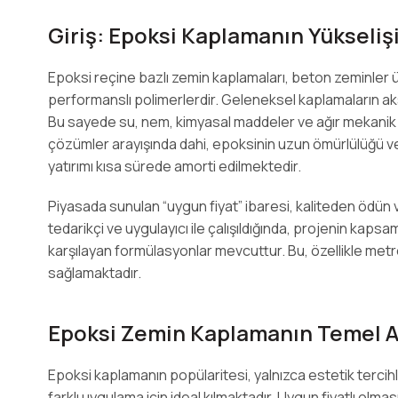
Giriş: Epoksi Kaplamanın Yükseliş
Epoksi reçine bazlı zemin kaplamaları, beton zeminler 
performanslı polimerlerdir. Geleneksel kaplamaların aks
Bu sayede su, nem, kimyasal maddeler ve ağır mekanik y
çözümler arayışında dahi, epoksinin uzun ömürlülüğü v
yatırımı kısa sürede amorti edilmektedir.
Piyasada sunulan “uygun fiyat” ibaresi, kaliteden ödün v
tedarikçi ve uygulayıcı ile çalışıldığında, projenin ka
karşılayan formülasyonlar mevcuttur. Bu, özellikle met
sağlamaktadır.
Epoksi Zemin Kaplamanın Temel Av
Epoksi kaplamanın popülaritesi, yalnızca estetik tercih
farklı uygulama için ideal kılmaktadır. Uygun fiyatlı olması