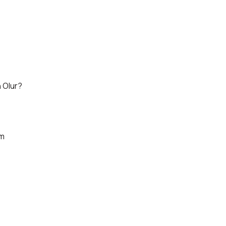
 Olur?
ım