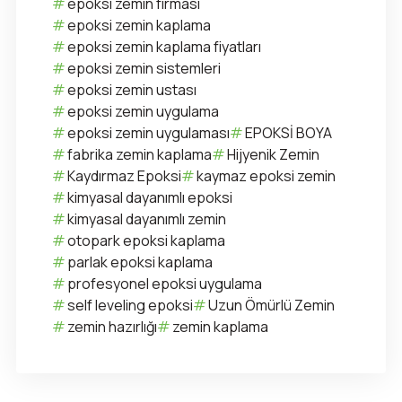
epoksi zemin firması
epoksi zemin kaplama
epoksi zemin kaplama fiyatları
epoksi zemin sistemleri
epoksi zemin ustası
epoksi zemin uygulama
epoksi zemin uygulaması
EPOKSİ BOYA
fabrika zemin kaplama
Hijyenik Zemin
Kaydırmaz Epoksi
kaymaz epoksi zemin
kimyasal dayanımlı epoksi
kimyasal dayanımlı zemin
otopark epoksi kaplama
parlak epoksi kaplama
profesyonel epoksi uygulama
self leveling epoksi
Uzun Ömürlü Zemin
zemin hazırlığı
zemin kaplama