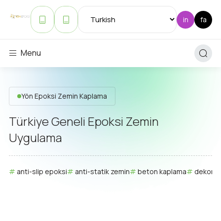
Menu
Yön Epoksi Zemin Kaplama
Türkiye Geneli Epoksi Zemin
Uygulama
anti-slip epoksi
anti-statik zemin
beton kaplama
dekorat