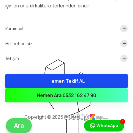
için en önemli kalite kriterlerinden biridir.
Kurumsal
Hizmetlerimiz
İletişim
Hemen Teklif AL
info@yonepoksi.com
Hemen Teklif Almak İçin Arayın!
Hemen Ara 0532 162 47 90
0(532) 162 47 90
Copyright © 2025
1
Ara
WhatsApp