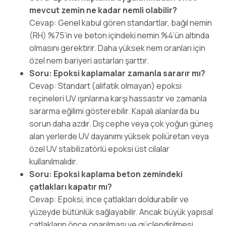
mevcut zemin ne kadar nemli olabilir?
Cevap: Genel kabul gören standartlar, bağıl nemin
(RH) %75’in ve beton içindeki nemin %4’ün altında
olmasını gerektirir. Daha yüksek nem oranları için
özel nem bariyeri astarları şarttır.
Soru: Epoksi kaplamalar zamanla sararır mı?
Cevap: Standart (alifatik olmayan) epoksi
reçineleri UV ışınlarına karşı hassastır ve zamanla
sararma eğilimi gösterebilir. Kapalı alanlarda bu
sorun daha azdır. Dış cephe veya çok yoğun güneş
alan yerlerde UV dayanımı yüksek poliüretan veya
özel UV stabilizatörlü epoksi üst cilalar
kullanılmalıdır.
Soru: Epoksi kaplama beton zemindeki
çatlakları kapatır mı?
Cevap: Epoksi, ince çatlakları doldurabilir ve
yüzeyde bütünlük sağlayabilir. Ancak büyük yapısal
çatlakların önce onarılması ve güçlendirilmesi