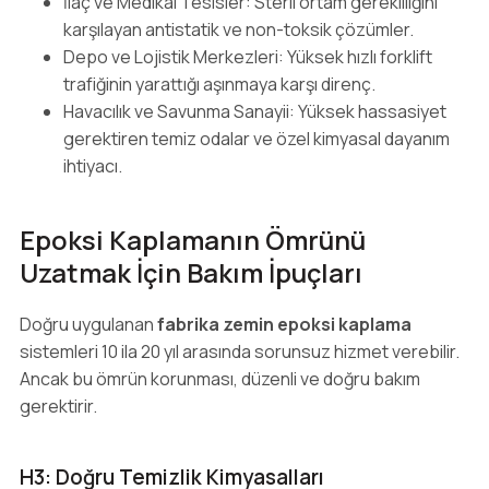
İlaç ve Medikal Tesisler: Steril ortam gerekliliğini
karşılayan antistatik ve non-toksik çözümler.
Depo ve Lojistik Merkezleri: Yüksek hızlı forklift
trafiğinin yarattığı aşınmaya karşı direnç.
Havacılık ve Savunma Sanayii: Yüksek hassasiyet
gerektiren temiz odalar ve özel kimyasal dayanım
ihtiyacı.
Epoksi Kaplamanın Ömrünü
Uzatmak İçin Bakım İpuçları
Doğru uygulanan
fabrika zemin epoksi kaplama
sistemleri 10 ila 20 yıl arasında sorunsuz hizmet verebilir.
Ancak bu ömrün korunması, düzenli ve doğru bakım
gerektirir.
H3: Doğru Temizlik Kimyasalları