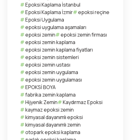
Epoksi Kaplama İstanbul
Epoksi Kaplama İzmir
epoksi reçine
Epoksi Uygulama
epoksi uygulama aşamaları
epoksi zemin
epoksi zemin firması
epoksi zemin kaplama
epoksi zemin kaplama fiyatları
epoksi zemin sistemleri
epoksi zemin ustası
epoksi zemin uygulama
epoksi zemin uygulaması
EPOKSİ BOYA
fabrika zemin kaplama
Hijyenik Zemin
Kaydırmaz Epoksi
kaymaz epoksi zemin
kimyasal dayanımlı epoksi
kimyasal dayanımlı zemin
otopark epoksi kaplama
parlak epoksi kaplama