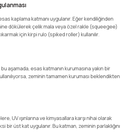
ygulanması
esas kaplama katmanı uygulanır. Eğer kendiliğinden
e zemine dökülerek çelik mala veya özel rakle (squeegee)
armak için kirpi rulo (spiked roller) kullanılır.
er bu aşamada, esas katmanın kurumasına yakın bir
ullanılıyorsa, zeminin tamamen kuruması beklendikten
ere, UV ışınlarına ve kimyasallara karşı nihai olarak
i bir üst kat uygulanır. Bu katman, zeminin parlaklığını