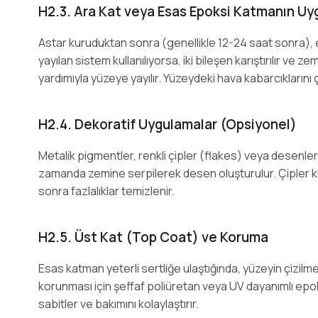
H2.3. Ara Kat veya Esas Epoksi Katmanın U
Astar kuruduktan sonra (genellikle 12-24 saat sonra), 
yayılan sistem kullanılıyorsa, iki bileşen karıştırılır v
yardımıyla yüzeye yayılır. Yüzeydeki hava kabarcıklarını çık
H2.4. Dekoratif Uygulamalar (Opsiyonel)
Metalik pigmentler, renkli çipler (flakes) veya desenl
zamanda zemine serpilerek desen oluşturulur. Çipler k
sonra fazlalıklar temizlenir.
H2.5. Üst Kat (Top Coat) ve Koruma
Esas katman yeterli sertliğe ulaştığında, yüzeyin çizilmel
korunması için şeffaf poliüretan veya UV dayanımlı epoks
sabitler ve bakımını kolaylaştırır.