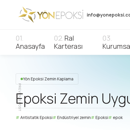
info@yonepoksi.
Ral
Anasayfa
Karterası
Kurumsa
Yön Epoksi Zemin Kaplama
PREVIOUS POST
Epoksi Zemin Uygu
Antistatik Epoksi
Endüstriyel zemin
Epoksi
epoksi r