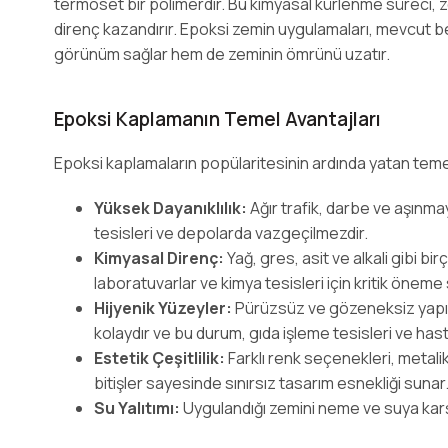
termoset bir polimerdir. Bu kimyasal kürlenme süreci
direnç kazandırır. Epoksi zemin uygulamaları, mevcut b
görünüm sağlar hem de zeminin ömrünü uzatır.
Epoksi Kaplamanın Temel Avantajları
Epoksi kaplamaların popülaritesinin ardında yatan tem
Yüksek Dayanıklılık:
Ağır trafik, darbe ve aşınma
tesisleri ve depolarda vazgeçilmezdir.
Kimyasal Direnç:
Yağ, gres, asit ve alkali gibi bi
laboratuvarlar ve kimya tesisleri için kritik öneme 
Hijyenik Yüzeyler:
Pürüzsüz ve gözeneksiz yapısı
kolaydır ve bu durum, gıda işleme tesisleri ve hasta
Estetik Çeşitlilik:
Farklı renk seçenekleri, metali
bitişler sayesinde sınırsız tasarım esnekliği sunar
Su Yalıtımı:
Uygulandığı zemini neme ve suya karşı k