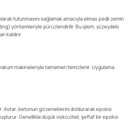
)
larak tutunmasını sağlamak amacıyla elmas pedli zemin
ng) yöntemleriyle pürüzlendirilir. Bu işlem, yüzeydeki
n kaldırır.
l vakum makineleriyle tamamen temizlenir. Uygulama
ır. Astar, betonun gözeneklerini doldurarak epoksi
turur. Genellikle düşük viskoziteli, şeffaf bir epoksi