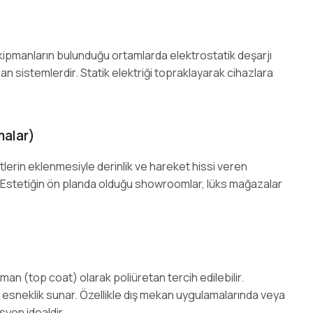
ekipmanların bulunduğu ortamlarda elektrostatik deşarjı
n sistemlerdir. Statik elektriği topraklayarak cihazlara
malar)
lerin eklenmesiyle derinlik ve hareket hissi veren
 Estetiğin ön planda olduğu showroomlar, lüks mağazalar
tman (top coat) olarak poliüretan tercih edilebilir.
esneklik sunar. Özellikle dış mekan uygulamalarında veya
yon idealdir.