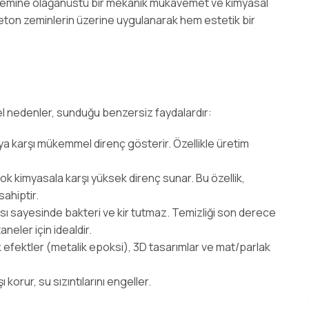
, zemine olağanüstü bir mekanik mukavemet ve kimyasal
eton zeminlerin üzerine uygulanarak hem estetik bir
el nedenler, sunduğu benzersiz faydalardır:
ya karşı mükemmel direnç gösterir. Özellikle üretim
rçok kimyasala karşı yüksek direnç sunar. Bu özellik,
sahiptir.
 sayesinde bakteri ve kir tutmaz. Temizliği son derece
neler için idealdir.
k efektler (metalik epoksi), 3D tasarımlar ve mat/parlak
.
orur, su sızıntılarını engeller.