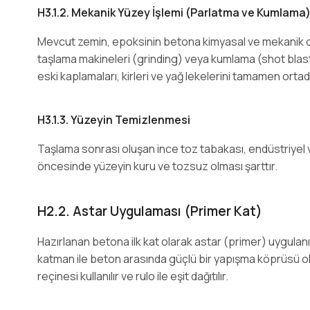
H3.1.2. Mekanik Yüzey İşlemi (Parlatma ve Kumlama
Mevcut zemin, epoksinin betona kimyasal ve mekanik o
taşlama makineleri (grinding) veya kumlama (shot blasti
eski kaplamaları, kirleri ve yağ lekelerini tamamen ortada
H3.1.3. Yüzeyin Temizlenmesi
Taşlama sonrası oluşan ince toz tabakası, endüstriye
öncesinde yüzeyin kuru ve tozsuz olması şarttır.
H2.2. Astar Uygulaması (Primer Kat)
Hazırlanan betona ilk kat olarak astar (primer) uygulan
katman ile beton arasında güçlü bir yapışma köprüsü oluş
reçinesi kullanılır ve rulo ile eşit dağıtılır.