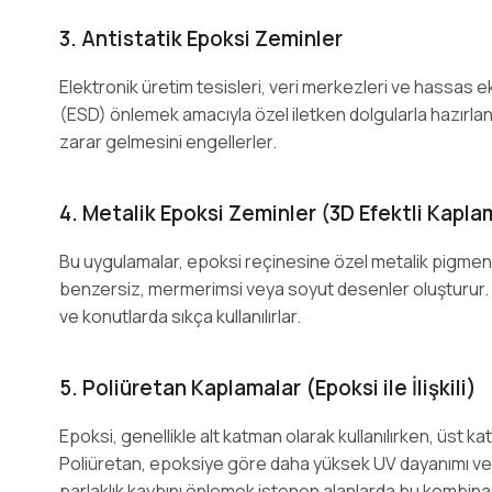
3. Antistatik Epoksi Zeminler
Elektronik üretim tesisleri, veri merkezleri ve hassas 
(ESD) önlemek amacıyla özel iletken dolgularla hazırlana
zarar gelmesini engellerler.
4. Metalik Epoksi Zeminler (3D Efektli Kapla
Bu uygulamalar, epoksi reçinesine özel metalik pigment
benzersiz, mermerimsi veya soyut desenler oluşturur.
ve konutlarda sıkça kullanılırlar.
5. Poliüretan Kaplamalar (Epoksi ile İlişkili)
Epoksi, genellikle alt katman olarak kullanılırken, üst ka
Poliüretan, epoksiye göre daha yüksek UV dayanımı ve 
parlaklık kaybını önlemek istenen alanlarda bu kombinas