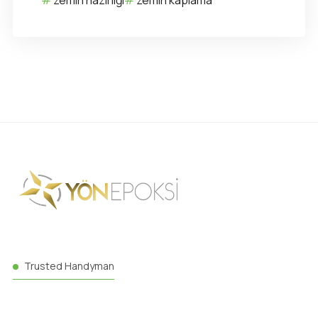
zemin hazırlığı
zemin kaplama
Trusted Handyman