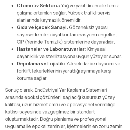
Otomotiv Sektörü:
Yağ ve yakıt direnci ile temiz
çalışma ortamları sağlar. Yüksek trafikli servis
alanlarında kaymazlık önemlidir.
Gıda ve İçecek Sanayi:
Gözeneksiz yapısı
sayesinde mikrobiyal kontaminasyonu engeller;
CIP (Yerinde Temizlik) sistemlerine dayanıklıdır.
Hastaneler ve Laboratuvarlar:
Kimyasal
dayanıklılık ve sterilizasyona uygun yüzeyler sunar.
Depolama ve Lojistik:
Yüksek darbe dayanımı ve
forklift tekerleklerinin yarattığı aşınmaya karşı
koruma sağlar.
Sonuç olarak, Endüstriyel Yer Kaplama Sistemleri
arasında epoksi çözümleri, sağladığı kusursuz yüzey
kalitesi, uzun hizmet ömrü ve operasyonel verimliliğe
katkısı sayesinde vazgeçilmez bir standart
oluşturmaktadır. Doğru planlama ve profesyonel
uygulama ile epoksi zeminler, işletmelerin en zorlu zemin