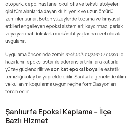
otopark, depo, hastane, okul, ofis ve tekstil atölyeleri
gibi tüm alanlarda dayanıklı, hijyenik ve uzun ömürlü
zeminler sunar. Beton yüzeylerde tozuma ve kimyasal
etkileri engelleyen epoksi sistemleri; kaydırmaz, parlak
veya yarı mat dokularla mekân ihtiyaçlarına özel olarak
uygulanır.
Uygulama öncesinde zemin
mekanik taşlama / raspa
ile
hazırlanır, epoksi astar ile aderans artırılır, ara katlarla
yüzey güçlendirilir ve
son kat epoksi boya
ile estetik,
temizliği kolay bir yapı elde edilir. Şanlıurfa genelinde iklim
ve kullanım koşullarına uygun reçine formülasyonları
tercih edilir.
Şanlıurfa Epoksi Kaplama – İlçe
Bazlı Hizmet