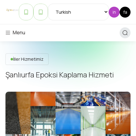
Menu
İller Hizmetimiz
Şanlıurfa Epoksi Kaplama Hizmeti