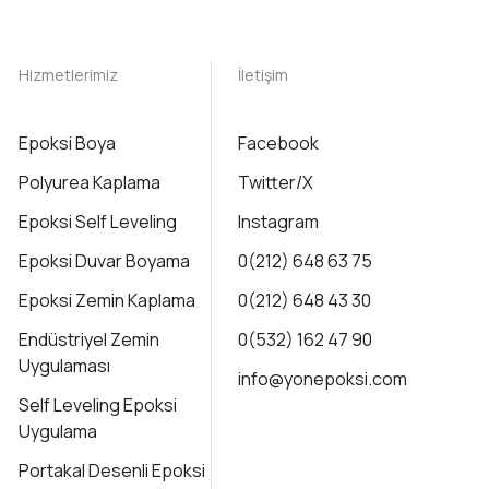
Hizmetlerimiz
İletişim
Epoksi Boya
Facebook
Polyurea Kaplama
Twitter/X
Epoksi Self Leveling
Instagram
Epoksi Duvar Boyama
0(212) 648 63 75
Epoksi Zemin Kaplama
0(212) 648 43 30
Endüstriyel Zemin
0(532) 162 47 90
Uygulaması
info@yonepoksi.com
Self Leveling Epoksi
Uygulama
Portakal Desenli Epoksi