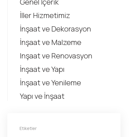
Genel İçerik
İller Hizmetimiz
İnşaat ve Dekorasyon
İnşaat ve Malzeme
Inşaat ve Renovasyon
İnşaat ve Yapı
İnşaat ve Yenileme
Yapı ve İnşaat
Etiketler