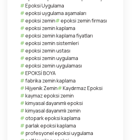
Epoksi Uygulama
epoksi uygulama aşamaları
epoksi zemin
epoksi zemin firması
epoksi zemin kaplama
epoksi zemin kaplama fiyatları
epoksi zemin sistemleri
epoksi zemin ustası
epoksi zemin uygulama
epoksi zemin uygulaması
EPOKSİ BOYA
fabrika zemin kaplama
Hijyenik Zemin
Kaydırmaz Epoksi
kaymaz epoksi zemin
kimyasal dayanımlı epoksi
kimyasal dayanımlı zemin
otopark epoksi kaplama
parlak epoksi kaplama
profesyonel epoksi uygulama