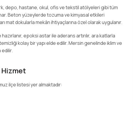
, depo, hastane, okul, ofis ve tekstil atölyeleri gibi tüm
unar. Beton yüzeylerde tozuma ve kimyasal etkileri
rı mat dokularla mekân ihtiyaçlarına özel olarak uygulanır.
e hazırlanır, epoksi astar ile aderans artırılır, ara katlarla
 temizliği kolay bir yapı elde edilir. Mersin genelinde iklim ve
edilir.
ı Hizmet
z ilçe listesi yer almaktadır: