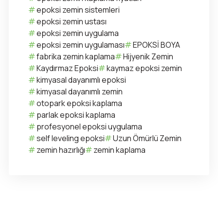
epoksi zemin sistemleri
epoksi zemin ustası
epoksi zemin uygulama
epoksi zemin uygulaması
EPOKSİ BOYA
fabrika zemin kaplama
Hijyenik Zemin
Kaydırmaz Epoksi
kaymaz epoksi zemin
kimyasal dayanımlı epoksi
kimyasal dayanımlı zemin
otopark epoksi kaplama
parlak epoksi kaplama
profesyonel epoksi uygulama
self leveling epoksi
Uzun Ömürlü Zemin
zemin hazırlığı
zemin kaplama