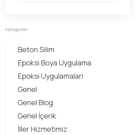
Kategoriler
Beton Silim
Epoksi Boya Uygulama
Epoksi Uygulamalari
Genel
Genel Blog
Genel İçerik
İller Hizmetimiz