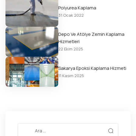
Polyurea Kaplama
31 Ocak 2022
Depo Ve Atölye Zemin Kaplama
Hizmetleri
22 Ekim 2025
Sakarya Epoksi Kaplama Hizmeti
11 Kasım 2025