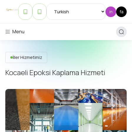
Menu
İller Hizmetimiz
Kocaeli Epoksi Kaplama Hizmeti