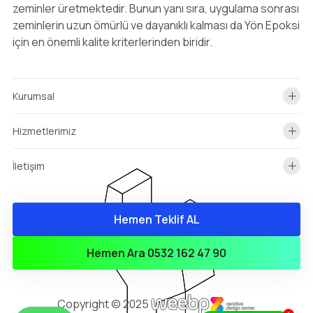
zeminler üretmektedir. Bunun yanı sıra, uygulama sonrası
zeminlerin uzun ömürlü ve dayanıklı kalması da Yön Epoksi
için en önemli kalite kriterlerinden biridir.
Kurumsal
Hizmetlerimiz
İletişim
Hemen Teklif AL
info@yonepoksi.com
Hemen Teklif Almak İçin Arayın!
Hemen Ara 0532 162 47 90
0(532) 162 47 90
Copyright © 2025