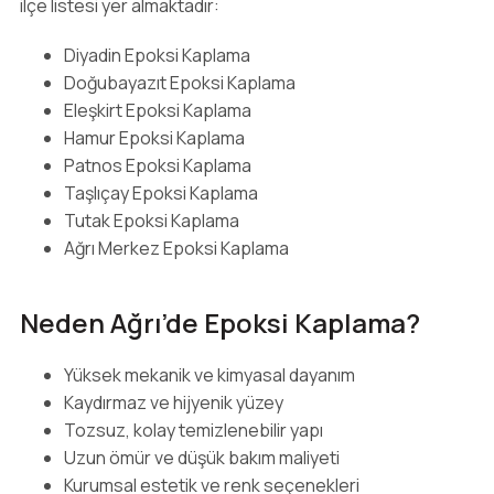
ilçe listesi yer almaktadır:
Diyadin Epoksi Kaplama
Doğubayazıt Epoksi Kaplama
Eleşkirt Epoksi Kaplama
Hamur Epoksi Kaplama
Patnos Epoksi Kaplama
Taşlıçay Epoksi Kaplama
Tutak Epoksi Kaplama
Ağrı Merkez Epoksi Kaplama
Neden Ağrı’de Epoksi Kaplama?
Yüksek mekanik ve kimyasal dayanım
Kaydırmaz ve hijyenik yüzey
Tozsuz, kolay temizlenebilir yapı
Uzun ömür ve düşük bakım maliyeti
Kurumsal estetik ve renk seçenekleri