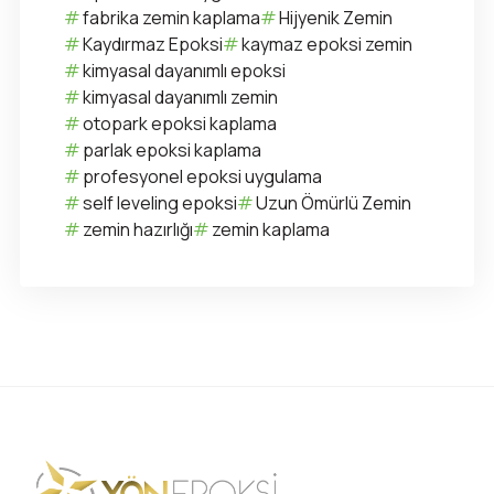
fabrika zemin kaplama
Hijyenik Zemin
Kaydırmaz Epoksi
kaymaz epoksi zemin
kimyasal dayanımlı epoksi
kimyasal dayanımlı zemin
otopark epoksi kaplama
parlak epoksi kaplama
profesyonel epoksi uygulama
self leveling epoksi
Uzun Ömürlü Zemin
zemin hazırlığı
zemin kaplama