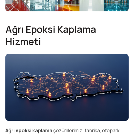
Ağrı Epoksi Kaplama
Hizmeti
Ağrı epoksi kaplama
çözümlerimiz; fabrika, otopark,