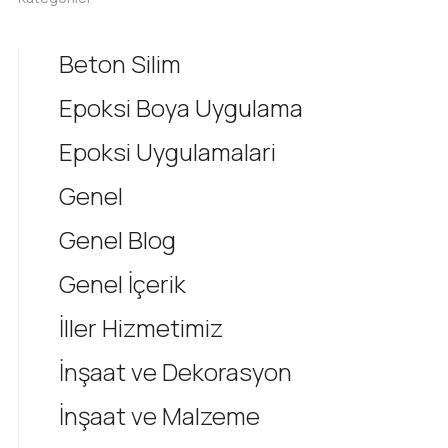
Beton Silim
Epoksi Boya Uygulama
Epoksi Uygulamalari
Genel
Genel Blog
Genel İçerik
İller Hizmetimiz
İnşaat ve Dekorasyon
İnşaat ve Malzeme