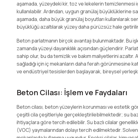
aşamada, yüzeydeki kir, toz ve lekelerin temizlenmesi i
kullanılabilir. Ardından, uygun granülaj büyüklüklerine sahi
aşamada, daha büyük granülaj boyutları kullanılarak ser
büyüklüğü azaltılarak yüzey daha pürüzsüz hale getirilir
Beton parlatmanın birçok avantajı bulunmaktadır. Bu i
zamanda yüzeyi dayanıklılık açısından güçlendirir. Parlatı
sahip olur, bu da temizlik ve bakım maliyetlerini azaltır. A
sağladığı için iç mekanların daha ferah görünmesine kat
ve endüstriyel tesislerden başlayarak, bireysel yerleş
Beton Cilası: İşlem ve Faydaları
Beton cilası, beton yüzeylerin korunması ve estetik gö
çeşitli cila çeşitleriyle gerçekleştirilebilmektedir; su baz
ihtiyaçlara göre tercih edilebilir. Su bazlı cilalar genel
(VOC) yaymalarından dolayı tercih edilmektedir. Solvent b
mekanlarda kullanıma uygundur. Epoksi cilalar, kimyasa