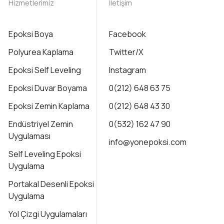
Hizmetlerimiz
İletişim
Epoksi Boya
Facebook
Polyurea Kaplama
Twitter/X
Epoksi Self Leveling
Instagram
Epoksi Duvar Boyama
0(212) 648 63 75
Epoksi Zemin Kaplama
0(212) 648 43 30
Endüstriyel Zemin
0(532) 162 47 90
Uygulaması
info@yonepoksi.com
Self Leveling Epoksi
Uygulama
Portakal Desenli Epoksi
Uygulama
Yol Çizgi Uygulamaları