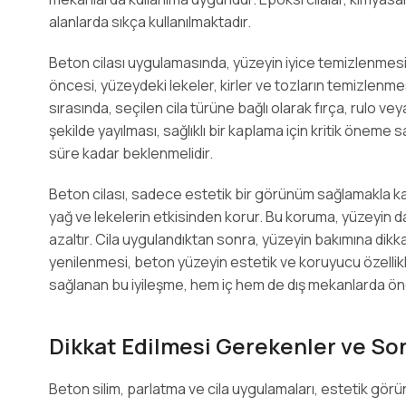
alanlarda sıkça kullanılmaktadır.
Beton cilası uygulamasında, yüzeyin iyice temizlenmes
öncesi, yüzeydeki lekeler, kirler ve tozların temizlenmes
sırasında, seçilen cila türüne bağlı olarak fırça, rulo vey
şekilde yayılması, sağlıklı bir kaplama için kritik öneme 
süre kadar beklenmelidir.
Beton cilası, sadece estetik bir görünüm sağlamakla kal
yağ ve lekelerin etkisinden korur. Bu koruma, yüzeyin 
azaltır. Cila uygulandıktan sonra, yüzeyin bakımına dikka
yenilenmesi, beton yüzeyin estetik ve koruyucu özellik
sağlanan bu iyileşme, hem iç hem de dış mekanlarda öne
Dikkat Edilmesi Gerekenler ve So
Beton silim, parlatma ve cila uygulamaları, estetik görü