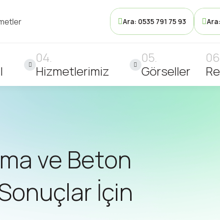
metler
Ara: 0535 791 75 93
Ara
l
Hizmetlerimiz
Görseller
Re
atma ve Beton
Sonuçlar İçin