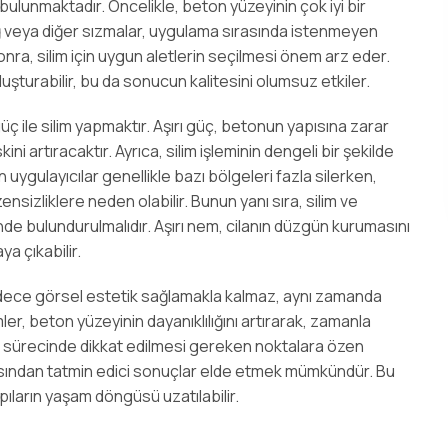
bulunmaktadır. Öncelikle, beton yüzeyinin çok iyi bir
ğ veya diğer sızmalar, uygulama sırasında istenmeyen
onra, silim için uygun aletlerin seçilmesi önem arz eder.
luşturabilir, bu da sonucun kalitesini olumsuz etkiler.
güç ile silim yapmaktır. Aşırı güç, betonun yapısına zarar
i artıracaktır. Ayrıca, silim işleminin dengeli bir şekilde
uygulayıcılar genellikle bazı bölgeleri fazla silerken,
nsizliklere neden olabilir. Bunun yanı sıra, silim ve
de bulundurulmalıdır. Aşırı nem, cilanın düzgün kurumasını
a çıkabilir.
 sadece görsel estetik sağlamakla kalmaz, aynı zamanda
er, beton yüzeyinin dayanıklılığını artırarak, zamanla
 sürecinde dikkat edilmesi gereken noktalara özen
açısından tatmin edici sonuçlar elde etmek mümkündür. Bu
ıların yaşam döngüsü uzatılabilir.