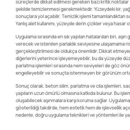
süreçlerde dikkat edilmesi gereken bazı kritik noktalar 
şekilde temizlenmesi gerekmektedir. Yüzeydeki kir, ya
sonuçlara yol açabilir. Temizlik işlemi tamamlandıktan s
Yanlış alet kullanımı, yüzeyde derin çizikler veya hasar o
Uygulama sırasında en sık yapılan hatalardan biri, aşırı 
verecek ve istenilen parlaklık seviyesine ulaşamama riskin
gerçekleştirilmesi de oldukça önemlidir. Dikkat etmeyen 
diğerlerini yeterince işleyemeyebilir, bu da yüzeyde düze
parlatma işlemleri sırasında nem seviyeleri de göz önün
engelleyebilir ve sonuçta istenmeyen bir görünüm ortay
Sonuç olarak, beton silim, parlatma ve cila işlemleri,
yapıların uzun ömürlü olmasına katkıda bulunur. Bu işleml
oluşabilecek aşınmalara karşı koruma sağlar. Uygulama
gösterildiği takdirde, hem estetik hem de işlevsellik 
nedenle, doğru uygulama teknikleri ve yöntemleri ile yap