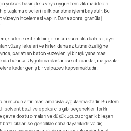
çin yüksek basınçlı su veya uygun temizlik maddeleri
p taşlama disc’leri ile ilk parlatma işlemi başlatılır. Bu
t yüzeyin incelemesi yapılır. Daha sonra, granülaj
.
şlem, sadece estetik bir görünüm sunmakla kalmaz, aynı
lan yüzey, lekeleri ve kirleri daha az tutma özelliğine
yrıca, parlatılan beton yüzeyler, iyi bir ışık yansıması
kıda bulunur. Uygulama alanları ise otoparklar, mağazalar
kelere kadar geniş bir yelpazeyi kapsamaktadır.
rünümünün artırılması amacıyla uygulanmaktadır. Bu işlem,
lı, solvent bazlı ve epoksi cila gibi seçenekler, farklı
likle çevre dostu olmaları ve düşük uçucu organik bileşen
azlı cilalar ise genellikle daha dayanıklıdır ve dış
llara ve aşınmaya yüksek direnç sunarak endüstriyel