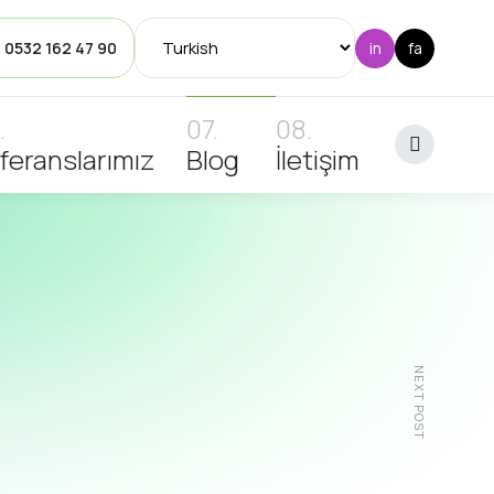
: 0532 162 47 90
feranslarımız
Blog
İletişim
NEXT POST