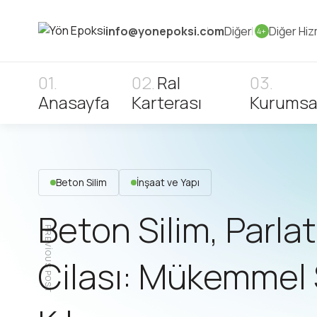
info@yonepoksi.com
Diğer
Diğer Hiz
4+
Ral
Anasayfa
Karterası
Kurumsa
Beton Silim
İnşaat ve Yapı
Beton Silim, Parl
PREVIOUS POST
Cilası: Mükemmel 