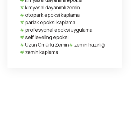
kimyasal dayanımlı epoksi
kimyasal dayanımlı zemin
otopark epoksi kaplama
parlak epoksi kaplama
profesyonel epoksi uygulama
self leveling epoksi
Uzun Ömürlü Zemin
zemin hazırlığı
zemin kaplama