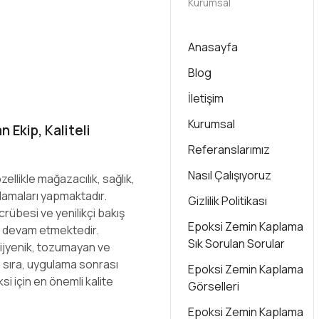
Kurumsal
Anasayfa
Blog
İletişim
Kurumsal
 Ekip, Kaliteli
Referanslarımız
Nasıl Çalışıyoruz
ellikle mağazacılık, sağlık,
lamaları yapmaktadır.
Gizlilik Politikası
crübesi ve yenilikçi bakış
Epoksi Zemin Kaplama
 devam etmektedir.
Sık Sorulan Sorular
hijyenik, tozumayan ve
 sıra, uygulama sonrası
Epoksi Zemin Kaplama
i için en önemli kalite
Görselleri
Epoksi Zemin Kaplama