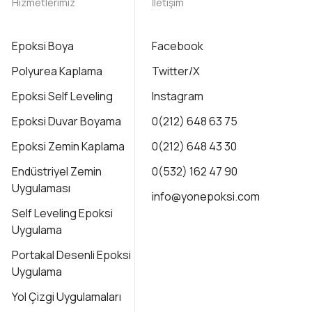
Hizmetlerimiz
İletişim
Epoksi Boya
Facebook
Polyurea Kaplama
Twitter/X
Epoksi Self Leveling
Instagram
Epoksi Duvar Boyama
0(212) 648 63 75
Epoksi Zemin Kaplama
0(212) 648 43 30
Endüstriyel Zemin
0(532) 162 47 90
Uygulaması
info@yonepoksi.com
Self Leveling Epoksi
Uygulama
Portakal Desenli Epoksi
Uygulama
Yol Çizgi Uygulamaları