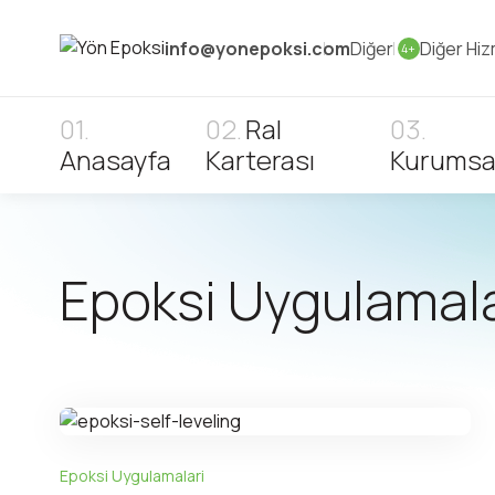
info@yonepoksi.com
Diğer
Diğer Hiz
4+
Ral
Anasayfa
Karterası
Kurumsa
Epoksi Uygulamala
Epoksi Uygulamalari