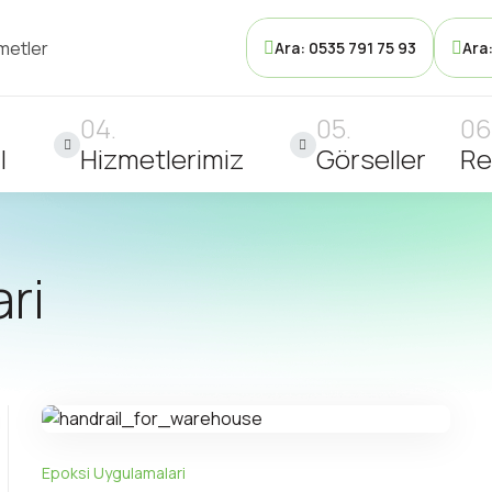
metler
Ara: 0535 791 75 93
Ara
l
Hizmetlerimiz
Görseller
Re
ri
Epoksi Uygulamalari