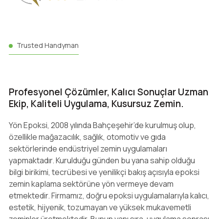
Trusted Handyman
Profesyonel Çözümler, Kalıcı Sonuçlar Uzman
Ekip, Kaliteli Uygulama, Kusursuz Zemin.
Yön Epoksi, 2008 yılında Bahçeşehir’de kurulmuş olup,
özellikle mağazacılık, sağlık, otomotiv ve gıda
sektörlerinde endüstriyel zemin uygulamaları
yapmaktadır. Kurulduğu günden bu yana sahip olduğu
bilgi birikimi, tecrübesi ve yenilikçi bakış açısıyla epoksi
zemin kaplama sektörüne yön vermeye devam
etmektedir. Firmamız, doğru epoksi uygulamalarıyla kalıcı,
estetik, hijyenik, tozumayan ve yüksek mukavemetli
zeminler üretmektedir. Bunun yanı sıra, uygulama sonrası