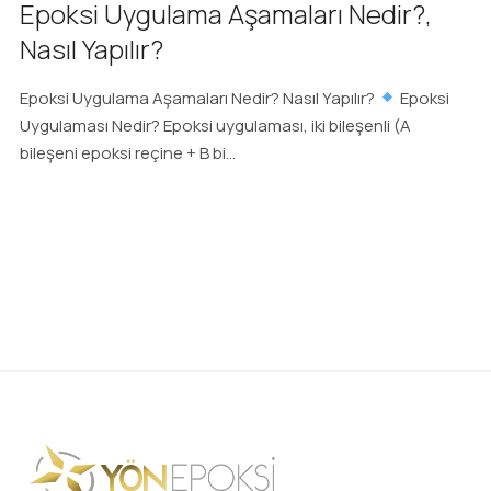
Epoksi Uygulama Aşamaları Nedir?,
Nasıl Yapılır?
Epoksi Uygulama Aşamaları Nedir? Nasıl Yapılır?
Epoksi
Uygulaması Nedir? Epoksi uygulaması, iki bileşenli (A
bileşeni epoksi reçine + B bi...