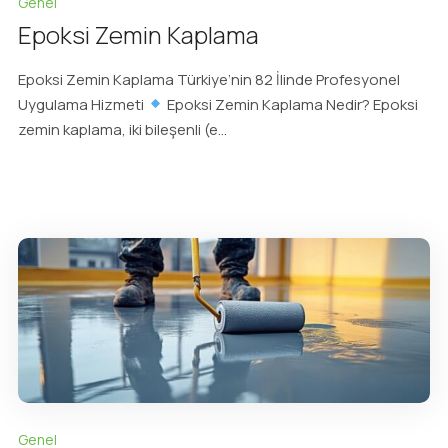
Genel
Epoksi Zemin Kaplama
Epoksi Zemin Kaplama Türkiye’nin 82 İlinde Profesyonel
Uygulama Hizmeti
Epoksi Zemin Kaplama Nedir? Epoksi
zemin kaplama, iki bileşenli (e...
Genel