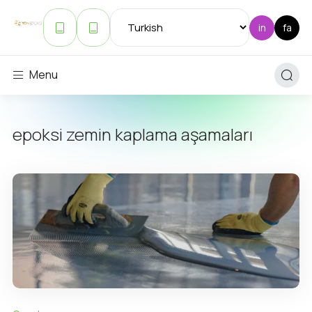
Menu
epoksi zemin kaplama aşamaları