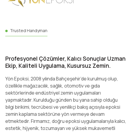
Trusted Handyman
Profesyonel Çözümler, Kalıcı Sonuçlar Uzman
Ekip, Kaliteli Uygulama, Kusursuz Zemin.
Yön Epoksi, 2008 yılında Bahçeşehir’de kurulmuş olup,
özellikle mağazacılık, sağlık, otomotiv ve gıda
sektörlerinde endüstriyel zemin uygulamaları
yapmaktadır. Kurulduğu günden bu yana sahip olduğu
bilgi birikimi, tecrübesi ve yenilikçi bakış açısıyla epoksi
zemin kaplama sektörüne yön vermeye devam
etmektedir. Firmamız, doğru epoksi uygulamalarıyla kalıcı,
estetik, hijyenik, tozumayan ve yüksek mukavemetli