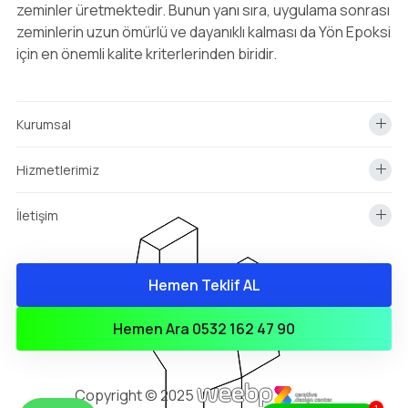
zeminler üretmektedir. Bunun yanı sıra, uygulama sonrası
zeminlerin uzun ömürlü ve dayanıklı kalması da Yön Epoksi
için en önemli kalite kriterlerinden biridir.
Kurumsal
Hizmetlerimiz
İletişim
Hemen Teklif AL
info@yonepoksi.com
Hemen Teklif Almak İçin Arayın!
Hemen Ara 0532 162 47 90
0(532) 162 47 90
Copyright © 2025