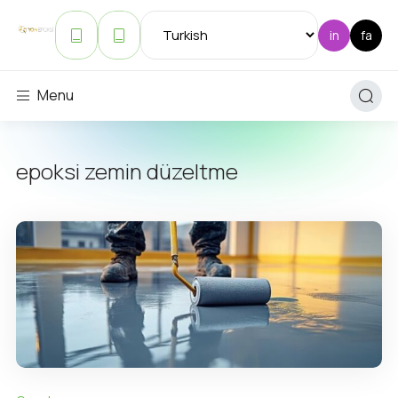
Menu
epoksi zemin düzeltme