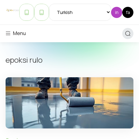
Menu
epoksi rulo