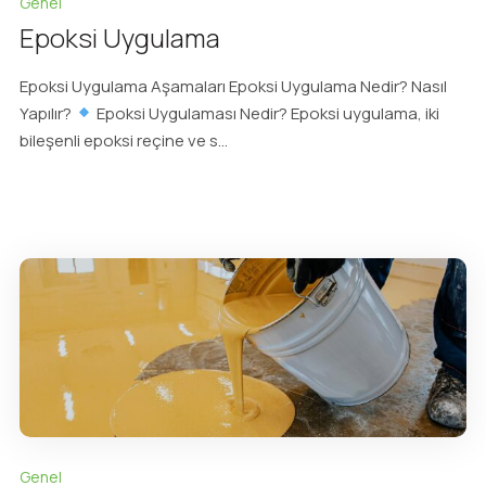
Genel
Epoksi Uygulama
Epoksi Uygulama Aşamaları Epoksi Uygulama Nedir? Nasıl
Yapılır?
Epoksi Uygulaması Nedir? Epoksi uygulama, iki
bileşenli epoksi reçine ve s...
Genel