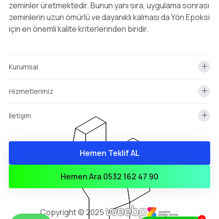
zeminler üretmektedir. Bunun yanı sıra, uygulama sonrası
zeminlerin uzun ömürlü ve dayanıklı kalması da Yön Epoksi
için en önemli kalite kriterlerinden biridir.
Kurumsal
Hizmetlerimiz
İletişim
Hemen Teklif AL
info@yonepoksi.com
Hemen Teklif Almak İçin Arayın!
Hemen Ara 0532 162 47 90
0(532) 162 47 90
Copyright © 2025